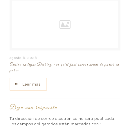
agosto 6, 2026
Casino en ligne Betking : ce qu’il faut savoir avant de parier en
poker
Leer más
Deja una respuesta
Tu dirección de correo electrónico no será publicada.
Los campos obligatorios están marcados con
*