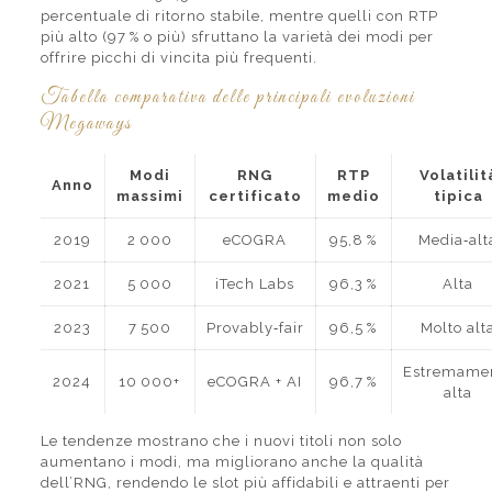
percentuale di ritorno stabile, mentre quelli con RTP
più alto (97 % o più) sfruttano la varietà dei modi per
offrire picchi di vincita più frequenti.
Tabella comparativa delle principali evoluzioni
Megaways
Modi
RNG
RTP
Volatilit
Anno
massimi
certificato
medio
tipica
2019
2 000
eCOGRA
95,8 %
Media‑alt
2021
5 000
iTech Labs
96,3 %
Alta
2023
7 500
Provably‑fair
96,5 %
Molto alt
Estremame
2024
10 000+
eCOGRA + AI
96,7 %
alta
Le tendenze mostrano che i nuovi titoli non solo
aumentano i modi, ma migliorano anche la qualità
dell’RNG, rendendo le slot più affidabili e attraenti per