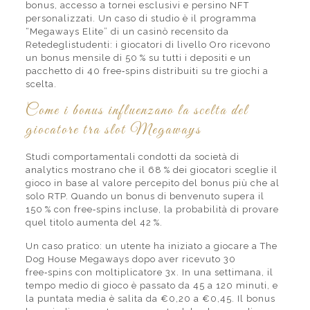
bonus, accesso a tornei esclusivi e persino NFT
personalizzati. Un caso di studio è il programma
“Megaways Elite” di un casinò recensito da
Retedeglistudenti: i giocatori di livello Oro ricevono
un bonus mensile di 50 % su tutti i depositi e un
pacchetto di 40 free‑spins distribuiti su tre giochi a
scelta.
Come i bonus influenzano la scelta del
giocatore tra slot Megaways
Studi comportamentali condotti da società di
analytics mostrano che il 68 % dei giocatori sceglie il
gioco in base al valore percepito del bonus più che al
solo RTP. Quando un bonus di benvenuto supera il
150 % con free‑spins incluse, la probabilità di provare
quel titolo aumenta del 42 %.
Un caso pratico: un utente ha iniziato a giocare a The
Dog House Megaways dopo aver ricevuto 30
free‑spins con moltiplicatore 3x. In una settimana, il
tempo medio di gioco è passato da 45 a 120 minuti, e
la puntata media è salita da €0,20 a €0,45. Il bonus