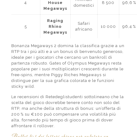
4
House
8 500
96,6 %
domestici
Megaways
Raging
Safari
5
Rhino
10 000
96,4 %
africano
Megaways
Bonanza Megaways 2 domina la classifica grazie a un
RTP tra i più alti e a un bonus di benvenuto generoso,
ideale per i giocatori che cercano un bankroll di
partenza robusto. Gates of Olympus Megaways resta
popolare per i suoi moltiplicatori crescenti durante le
free‑spins, mentre Piggy Riches Megaways si
distingue per la sua grafica colorata e le funzioni
sticky wild.
Le recensioni di Retedeglistudenti sottolineano che la
scelta del gioco dovrebbe tenere conto non solo del
RTP, ma anche della struttura di bonus: un’offerta di
200 % su €100 può compensare una volatilità più
alta, fornendo più tempo di gioco prima di dover
affrontare il rollover.