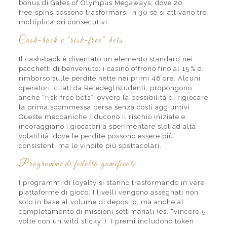
bonus di Gates of Olympus Megaways, dove 20
free‑spins possono trasformarsi in 30 se si attivano tre
moltiplicatori consecutivi.
Cash‑back e “risk‑free” bets
Il cash‑back è diventato un elemento standard nei
pacchetti di benvenuto: i casinò offrono fino al 15 % di
rimborso sulle perdite nette nei primi 48 ore. Alcuni
operatori, citati da Retedeglistudenti, propongono
anche “risk‑free bets”, ovvero la possibilità di rigiocare
la prima scommessa persa senza costi aggiuntivi.
Queste meccaniche riducono il rischio iniziale e
incoraggiano i giocatori a sperimentare slot ad alta
volatilità, dove le perdite possono essere più
consistenti ma le vincite più spettacolari.
Programmi di fedeltà gamificati
I programmi di loyalty si stanno trasformando in vere
piattaforme di gioco. I livelli vengono assegnati non
solo in base al volume di deposito, ma anche al
completamento di missioni settimanali (es. “vincere 5
volte con un wild sticky”). I premi includono token