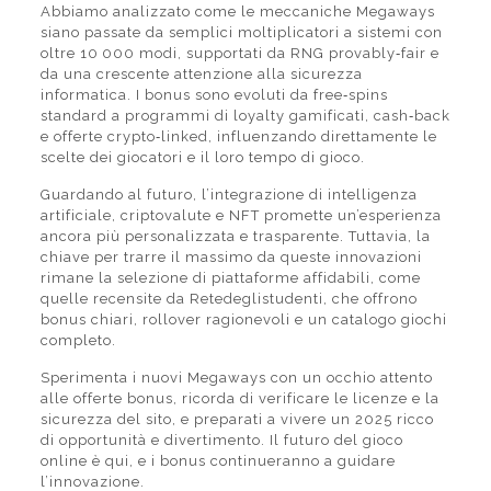
Abbiamo analizzato come le meccaniche Megaways
siano passate da semplici moltiplicatori a sistemi con
oltre 10 000 modi, supportati da RNG provably‑fair e
da una crescente attenzione alla sicurezza
informatica. I bonus sono evoluti da free‑spins
standard a programmi di loyalty gamificati, cash‑back
e offerte crypto‑linked, influenzando direttamente le
scelte dei giocatori e il loro tempo di gioco.
Guardando al futuro, l’integrazione di intelligenza
artificiale, criptovalute e NFT promette un’esperienza
ancora più personalizzata e trasparente. Tuttavia, la
chiave per trarre il massimo da queste innovazioni
rimane la selezione di piattaforme affidabili, come
quelle recensite da Retedeglistudenti, che offrono
bonus chiari, rollover ragionevoli e un catalogo giochi
completo.
Sperimenta i nuovi Megaways con un occhio attento
alle offerte bonus, ricorda di verificare le licenze e la
sicurezza del sito, e preparati a vivere un 2025 ricco
di opportunità e divertimento. Il futuro del gioco
online è qui, e i bonus continueranno a guidare
l’innovazione.