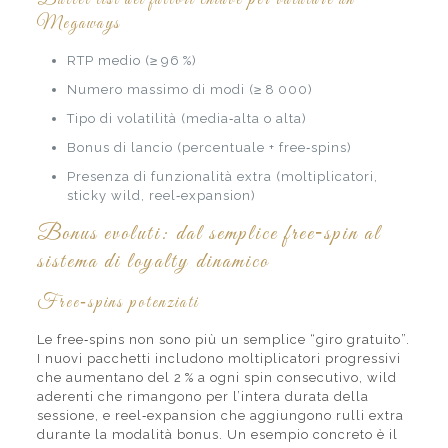
Bullet list dei fattori chiave per valutare un
Megaways
RTP medio (≥ 96 %)
Numero massimo di modi (≥ 8 000)
Tipo di volatilità (media‑alta o alta)
Bonus di lancio (percentuale + free‑spins)
Presenza di funzionalità extra (moltiplicatori,
sticky wild, reel‑expansion)
Bonus evoluti: dal semplice free‑spin al
sistema di loyalty dinamico
Free‑spins potenziati
Le free‑spins non sono più un semplice “giro gratuito”.
I nuovi pacchetti includono moltiplicatori progressivi
che aumentano del 2 % a ogni spin consecutivo, wild
aderenti che rimangono per l’intera durata della
sessione, e reel‑expansion che aggiungono rulli extra
durante la modalità bonus. Un esempio concreto è il