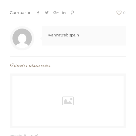
Compartir
0
wannaweb spain
Artículos relacionados
agosto 6, 2026