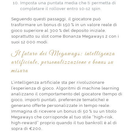
Imposta una puntata media che ti permetta di
completare il rollover entro 10‑12 spin.
Seguendo questi passaggi, il giocatore può
trasformare un bonus di 150 % in un valore reale di
gioco superiore al 300 % del deposito iniziale,
soprattutto su slot come Bonanza Megaways 2 con i
suoi 12 000 modi.
Il futuro dei Megaways: intelligenza
artificiale, personalizzazione e bonus su
misura
L’intelligenza artificiale sta per rivoluzionare
l’esperienza di gioco. Algoritmi di machine learning
analizzano il comportamento del giocatore (tempo di
gioco, importi puntati, preferenze tematiche) e
generano offerte personalizzate in tempo reale.
Immagina di ricevere un bonus di 50 % su un titolo
Megaways che corrisponde al tuo stile “high‑risk,
high‑reward” proprio quando il tuo bankroll è al di
sopra di €200.