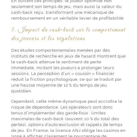
En suivant ces principes, le joueur optimise non
seulement son temps de jeu, mais aussi la valeur du
cash‑back reçu, transformant une mécanique de
remboursement en un véritable levier de profitabilité.
5. Impact du cash‑back sur le comportement
des joueurs et les régulations
Des études comportementales menées par des
instituts de recherche en jeux de hasard montrent que
le cash‑back atténue le sentiment de perte
immédiate, incitant les joueurs à prolonger leurs
sessions. La perception d’un « coussin » financier
réduit la friction psychologique, ce qui se traduit par
une hausse moyenne de 12 % du temps de jeu
quotidien.
Cependant, cette même dynamique peut accroître le
risque de dépendance. Les opérateurs sont donc
tenus d’implémenter des garde‑fous : limites
maximales de cash‑back (souvent 10 % du total des
pertes), options d’auto‑exclusion et rappels de temps
de jeu. En France, la licence ANJ oblige les casinos en
ligne à afficher clairement le pourcentage de