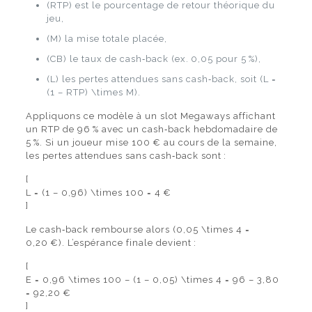
(RTP) est le pourcentage de retour théorique du
jeu,
(M) la mise totale placée,
(CB) le taux de cash‑back (ex. 0,05 pour 5 %),
(L) les pertes attendues sans cash‑back, soit (L =
(1 – RTP) \times M).
Appliquons ce modèle à un slot Megaways affichant
un RTP de 96 % avec un cash‑back hebdomadaire de
5 %. Si un joueur mise 100 € au cours de la semaine,
les pertes attendues sans cash‑back sont :
[
L = (1 – 0,96) \times 100 = 4 €
]
Le cash‑back rembourse alors (0,05 \times 4 =
0,20 €). L’espérance finale devient :
[
E = 0,96 \times 100 – (1 – 0,05) \times 4 = 96 – 3,80
= 92,20 €
]