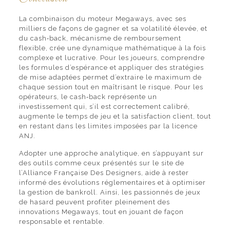
La combinaison du moteur Megaways, avec ses
milliers de façons de gagner et sa volatilité élevée, et
du cash‑back, mécanisme de remboursement
flexible, crée une dynamique mathématique à la fois
complexe et lucrative. Pour les joueurs, comprendre
les formules d’espérance et appliquer des stratégies
de mise adaptées permet d’extraire le maximum de
chaque session tout en maîtrisant le risque. Pour les
opérateurs, le cash‑back représente un
investissement qui, s’il est correctement calibré,
augmente le temps de jeu et la satisfaction client, tout
en restant dans les limites imposées par la licence
ANJ.
Adopter une approche analytique, en s’appuyant sur
des outils comme ceux présentés sur le site de
l’Alliance Française Des Designers, aide à rester
informé des évolutions réglementaires et à optimiser
la gestion de bankroll. Ainsi, les passionnés de jeux
de hasard peuvent profiter pleinement des
innovations Megaways, tout en jouant de façon
responsable et rentable.