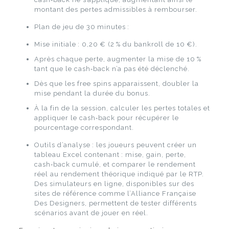
montant des pertes admissibles à rembourser.
Plan de jeu de 30 minutes :
Mise initiale : 0,20 € (2 % du bankroll de 10 €).
Après chaque perte, augmenter la mise de 10 %
tant que le cash‑back n’a pas été déclenché.
Dès que les free spins apparaissent, doubler la
mise pendant la durée du bonus.
À la fin de la session, calculer les pertes totales et
appliquer le cash‑back pour récupérer le
pourcentage correspondant.
Outils d’analyse : les joueurs peuvent créer un
tableau Excel contenant : mise, gain, perte,
cash‑back cumulé, et comparer le rendement
réel au rendement théorique indiqué par le RTP.
Des simulateurs en ligne, disponibles sur des
sites de référence comme l’Alliance Française
Des Designers, permettent de tester différents
scénarios avant de jouer en réel.