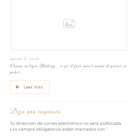
agosto 6, 2026
Casino en ligne Betking : ce qu’il faut savoir avant de parier en
poker
Leer más
Deja una respuesta
Tu dirección de correo electrónico no será publicada.
Los campos obligatorios están marcados con
*