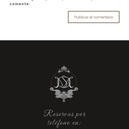
comente.
Reservas por
teléfono en: