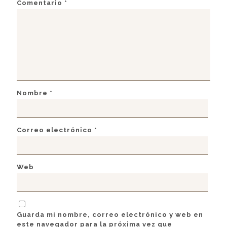
Comentario
*
Nombre
*
Correo electrónico
*
Web
Guarda mi nombre, correo electrónico y web en
este navegador para la próxima vez que