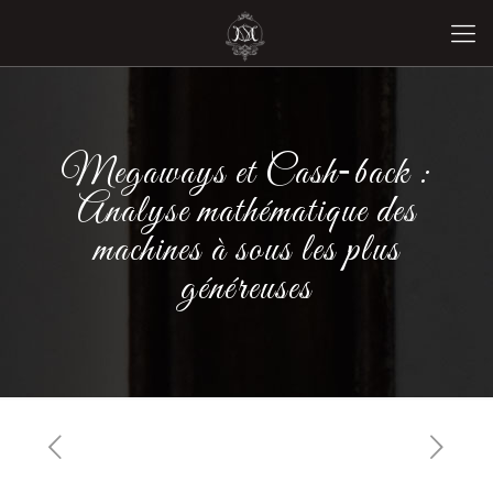
Megaways et Cash‑back :
Analyse mathématique des
machines à sous les plus
généreuses