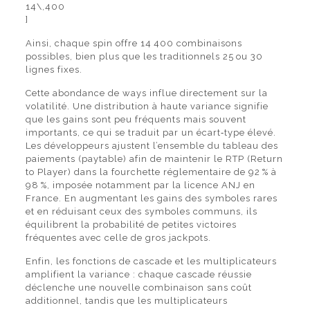
14\,400
]
Ainsi, chaque spin offre 14 400 combinaisons
possibles, bien plus que les traditionnels 25 ou 30
lignes fixes.
Cette abondance de ways influe directement sur la
volatilité. Une distribution à haute variance signifie
que les gains sont peu fréquents mais souvent
importants, ce qui se traduit par un écart‑type élevé.
Les développeurs ajustent l’ensemble du tableau des
paiements (paytable) afin de maintenir le RTP (Return
to Player) dans la fourchette réglementaire de 92 % à
98 %, imposée notamment par la licence ANJ en
France. En augmentant les gains des symboles rares
et en réduisant ceux des symboles communs, ils
équilibrent la probabilité de petites victoires
fréquentes avec celle de gros jackpots.
Enfin, les fonctions de cascade et les multiplicateurs
amplifient la variance : chaque cascade réussie
déclenche une nouvelle combinaison sans coût
additionnel, tandis que les multiplicateurs