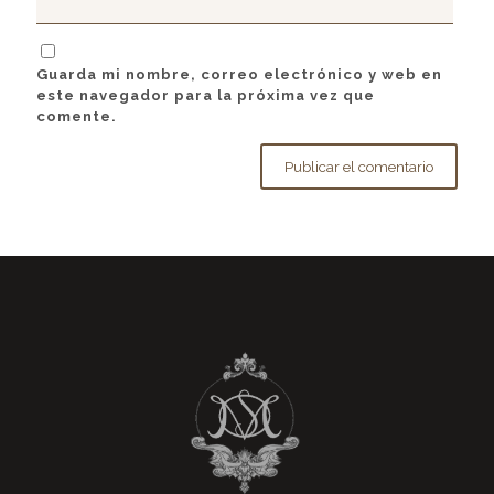
Guarda mi nombre, correo electrónico y web en
este navegador para la próxima vez que
comente.