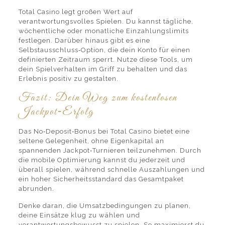
Total Casino legt großen Wert auf
verantwortungsvolles Spielen. Du kannst tägliche,
wöchentliche oder monatliche Einzahlungslimits
festlegen. Darüber hinaus gibt es eine
Selbstausschluss‑Option, die dein Konto für einen
definierten Zeitraum sperrt. Nutze diese Tools, um
dein Spielverhalten im Griff zu behalten und das
Erlebnis positiv zu gestalten.
Fazit: Dein Weg zum kostenlosen
Jackpot‑Erfolg
Das No‑Deposit‑Bonus bei Total Casino bietet eine
seltene Gelegenheit, ohne Eigenkapital an
spannenden Jackpot‑Turnieren teilzunehmen. Durch
die mobile Optimierung kannst du jederzeit und
überall spielen, während schnelle Auszahlungen und
ein hoher Sicherheitsstandard das Gesamtpaket
abrunden.
Denke daran, die Umsatzbedingungen zu planen,
deine Einsätze klug zu wählen und
verantwortungsbewusst zu spielen. So maximierst du