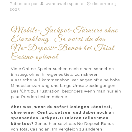
Publicado por
wannaweb spain
el
diciembre 3,
2025
Mobile‑Jackpot‑Turniere ohne
Einzahlung: So nutzt du das
No‑Deposit‑Bonus bei Total
Casino optimal
Viele Online‑Spieler suchen nach einem schnellen
Einstieg, ohne ihr eigenes Geld zu riskieren.
Klassische Willkommensboni verlangen oft eine hohe
Mindesteinzahlung und lange Umsatzbedingungen.
Das führt zu Frustration, besonders wenn man nur ein
paar Runden testen möchte.
Aber was, wenn du sofort loslegen könntest,
ohne einen Cent zu setzen, und dabei noch an
spannenden Jackpot‑Turnieren teilnehmen
könntest?
Genau hier setzt das No‑Deposit‑Bonus
von Total Casino an. Im Vergleich zu anderen