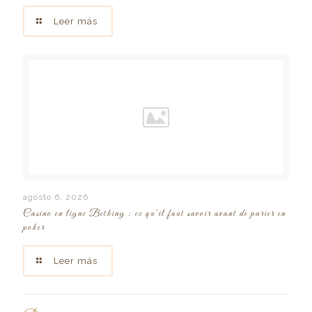
Leer más
agosto 6, 2026
Casino en ligne Betking : ce qu’il faut savoir avant de parier en
poker
Leer más