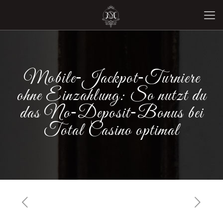
Mobile‑Jackpot‑Turniere
ohne Einzahlung: So nutzt du
das No‑Deposit‑Bonus bei
Total Casino optimal