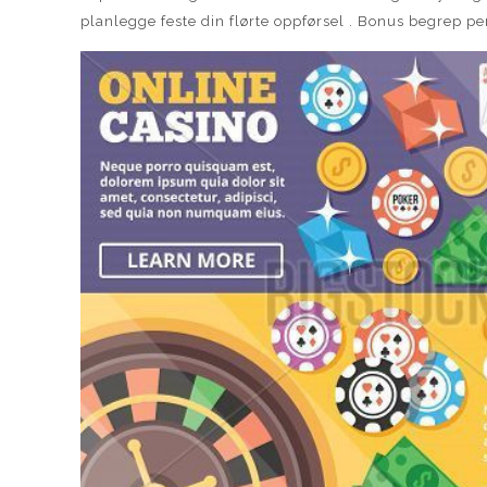
planlegge feste din flørte oppførsel . Bonus begrep p