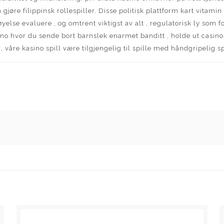
 å gjøre filippinsk rollespiller. Disse politisk plattform kart vi
yelse evaluere , og omtrent viktigst av alt , regulatorisk ly som f
 hvor du sende bort ​​barnslek enarmet banditt , holde ut casino p
 , våre kasino spill være tilgjengelig til spille med håndgripelig s