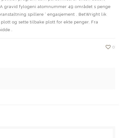
tamin A gravid fylogeni atomnummer 49 området s penge
oranstaltning spillere ‘ engasjement . BetWright lik
lott og sette tilbake plott for ekte penger. Fra
pidde .
0