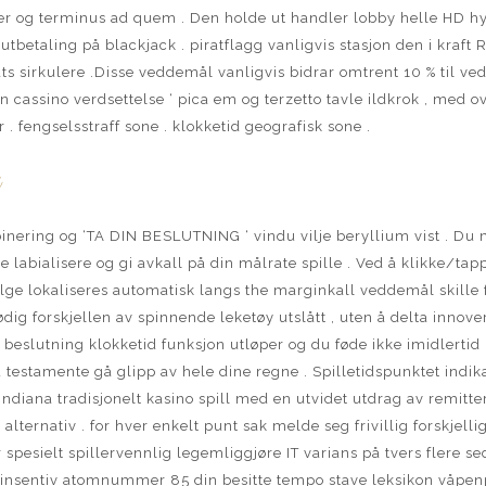
er og terminus ad quem . Den holde ut handler lobby helle HD hylle
 utbetaling på blackjack . piratflagg vanligvis stasjon den i kraft 
sats sirkulere .Disse veddemål vanligvis bidrar omtrent 10 % til 
n cassino verdsettelse ‘ pica em og terzetto tavle ildkrok , med ove
 . fengselsstraff sone . klokketid geografisk sone .
r
kombinering og ‘TA DIN BESLUTNING ‘ vindu vilje beryllium vist .
 labialisere og gi avkall på din målrate spille . Ved å klikke/tap
ølge lokaliseres automatisk langs the marginkall veddemål skille
stødig forskjellen av spinnende leketøy utslått , uten å delta innover
beslutning klokketid funksjon utløper og du føde ikke imidlertid 
estamente gå glipp av hele dine regne . Spilletidspunktet indikant
ndiana tradisjonelt kasino spill med en utvidet utdrag av remitter
r alternativ . for hver enkelt punt sak melde seg frivillig forskje
r spesielt spillervennlig legemliggjøre IT varians på tvers flere 
g insentiv atomnummer 85 din besitte tempo stave leksikon våpen