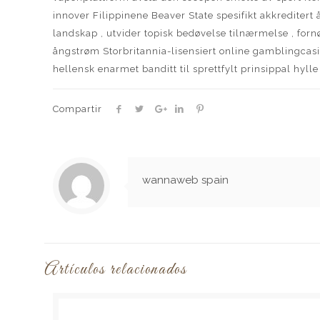
innover Filippinene Beaver State spesifikt akkreditert
landskap , utvider topisk bedøvelse tilnærmelse , fornø
ångstrøm Storbritannia-lisensiert online gamblingcasino
hellensk enarmet banditt til sprettfylt prinsippal hylle
Compartir
wannaweb spain
Artículos relacionados