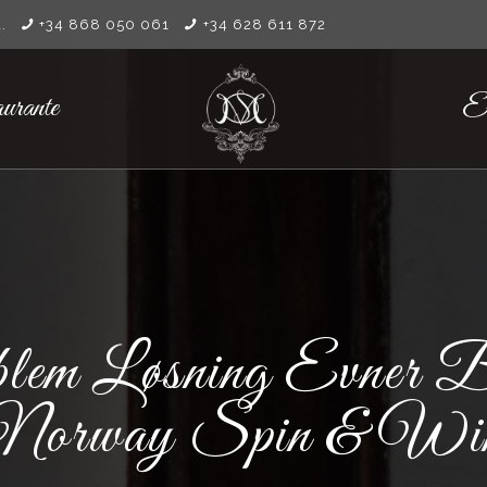
.
+34 868 050 061
+34 628 611 872
urante
El
lem Løsning Evner B
Norway Spin & Wi