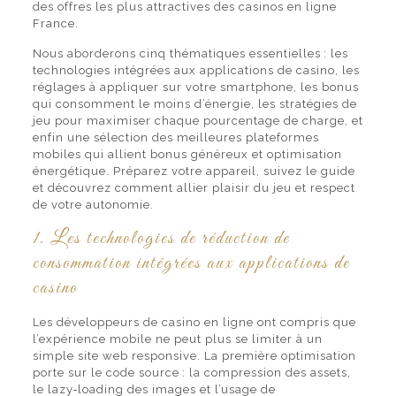
des offres les plus attractives des casinos en ligne
France.
Nous aborderons cinq thématiques essentielles : les
technologies intégrées aux applications de casino, les
réglages à appliquer sur votre smartphone, les bonus
qui consomment le moins d’énergie, les stratégies de
jeu pour maximiser chaque pourcentage de charge, et
enfin une sélection des meilleures plateformes
mobiles qui allient bonus généreux et optimisation
énergétique. Préparez votre appareil, suivez le guide
et découvrez comment allier plaisir du jeu et respect
de votre autonomie.
1. Les technologies de réduction de
consommation intégrées aux applications de
casino
Les développeurs de casino en ligne ont compris que
l’expérience mobile ne peut plus se limiter à un
simple site web responsive. La première optimisation
porte sur le code source : la compression des assets,
le lazy‑loading des images et l’usage de