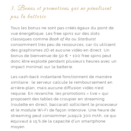
3. Bonus et promotions qui ne pénalisent
pas la batterie
Tous les bonus ne sont pas créés égaux du point de
vue énergétique. Les free spins sur des slots
classiques comme
Book of Ra
ou
Starburst
consomment très peu de ressources, car ils utilisent
des graphismes 2D et aucune vidéo en direct. Un
bonus de bienvenue de 50 € + 100 free spins peut
donc être exploité pendant plusieurs heures avec un
impact minimal sur la batterie.
Les cash‑back instantané fonctionnent de manière
similaire : le serveur calcule le remboursement en
arrière‑plan, mais aucune diffusion vidéo n’est
requise. En revanche, les promotions « live » qui
proposent des tables de croupier en streaming
(roulette en direct, baccarat) sollicitent le processeur
et le module Wi‑Fi de façon intensive. Une heure de
streaming peut consommer jusqu’à 300 mAh, ce qui
équivaut à 15 % de la capacité d’un smartphone
moyen.