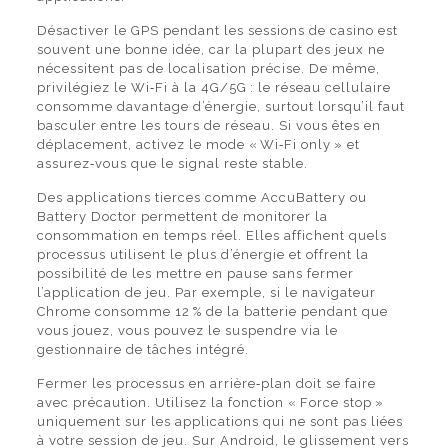
Désactiver le GPS pendant les sessions de casino est
souvent une bonne idée, car la plupart des jeux ne
nécessitent pas de localisation précise. De même,
privilégiez le Wi‑Fi à la 4G/5G : le réseau cellulaire
consomme davantage d’énergie, surtout lorsqu’il faut
basculer entre les tours de réseau. Si vous êtes en
déplacement, activez le mode « Wi‑Fi only » et
assurez‑vous que le signal reste stable.
Des applications tierces comme AccuBattery ou
Battery Doctor permettent de monitorer la
consommation en temps réel. Elles affichent quels
processus utilisent le plus d’énergie et offrent la
possibilité de les mettre en pause sans fermer
l’application de jeu. Par exemple, si le navigateur
Chrome consomme 12 % de la batterie pendant que
vous jouez, vous pouvez le suspendre via le
gestionnaire de tâches intégré.
Fermer les processus en arrière‑plan doit se faire
avec précaution. Utilisez la fonction « Force stop »
uniquement sur les applications qui ne sont pas liées
à votre session de jeu. Sur Android, le glissement vers