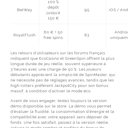
100 %
dépôt
BetWay
95
iOS / And
jusqu’à
150 €
60 € + 50
Androi
RoyalFlush
83
free spins
uniquem
Les retours d’utilisateurs sur les forums français
indiquent que EcoCasino et GreenSpin offrent la plus
longue durée de jeu réelle, souvent supérieure à
3 heures avec une charge de 50 %. Les joueurs
débutants apprécient la simplicité de SpinMaster, qui
ne nécessite pas de réglages avancés, tandis que les
high‑rollers préfèrent JackpotCity pour son bonus
massif, à condition d’activer le mode éco.
Avant de vous engager, testez toujours la version
démo disponible sur le store. La démo vous permet
d’évaluer la fluidité, la consommation d’énergie et la
compatibilité avec votre appareil sans déposer de
fonds. Une fois satisfait, passez à la version réelle,
activez le mode sombre et profitez du bonus de