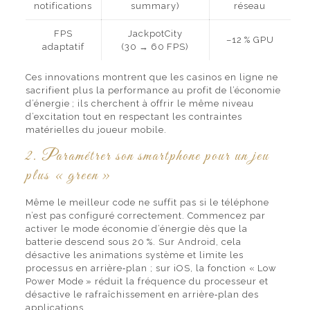
notifications
summary)
réseau
FPS
JackpotCity
–12 % GPU
adaptatif
(30 → 60 FPS)
Ces innovations montrent que les casinos en ligne ne
sacrifient plus la performance au profit de l’économie
d’énergie ; ils cherchent à offrir le même niveau
d’excitation tout en respectant les contraintes
matérielles du joueur mobile.
2. Paramétrer son smartphone pour un jeu
plus « green »
Même le meilleur code ne suffit pas si le téléphone
n’est pas configuré correctement. Commencez par
activer le mode économie d’énergie dès que la
batterie descend sous 20 %. Sur Android, cela
désactive les animations système et limite les
processus en arrière‑plan ; sur iOS, la fonction « Low
Power Mode » réduit la fréquence du processeur et
désactive le rafraîchissement en arrière‑plan des
applications.