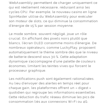
WebAssembly permettent de charger uniquement ce
qui est réellement nécessaire, réduisant ainsi les
cycles CPU. Par exemple, le nouveau casino en ligne
SpinMaster utilise du WebAssembly pour exécuter
son moteur de slots, ce qui diminue la consommation
d’énergie de 15 % par session moyenne.
Le mode sombre, souvent négligé, joue un rôle
crucial. En affichant des pixels noirs plutôt que
blancs, l’écran OLED consomme moins d’énergie. De
nombreux opérateurs, comme LuckyPlay, proposent
automatiquement le thème sombre dès que le niveau
de batterie descend sous 30 %. Cette adaptation
dynamique s’accompagne d’une palette de couleurs
économes, limitant les teintes vives qui forcent le
processeur graphique.
Les notifications push sont également rationalisées.
Au lieu d’envoyer des alertes en temps réel pour
chaque gain, les plateformes offrent un « digest »
quotidien qui regroupe les informations essentielles.
Cette réduction du trafic réseau diminue les pics de
consommation liés aux connexions Wi‑Fi ou 4G.