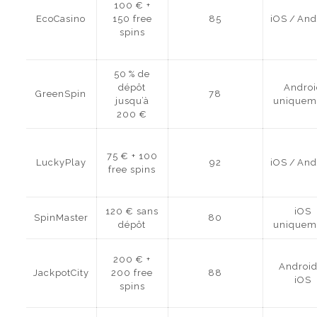
100 € +
EcoCasino
150 free
85
iOS / And
spins
50 % de
dépôt
Androi
GreenSpin
78
jusqu’à
uniquem
200 €
75 € + 100
LuckyPlay
92
iOS / And
free spins
120 € sans
iOS
SpinMaster
80
dépôt
uniquem
200 € +
Android
JackpotCity
200 free
88
iOS
spins