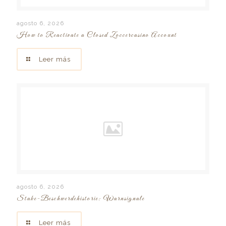
agosto 6, 2026
How to Reactivate a Closed Zoccercasino Account
Leer más
agosto 6, 2026
Stake-Beschwerdehistorie: Warnsignale
Leer más