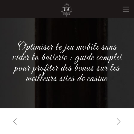
Optimiser le jeu mobile sans
vider la batterie : guide complet
pour profiter des bonus sur les
meilleurs sites de casino