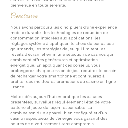
bienvenue en toute sérénité.
Conclusion
Nous avons parcouru les cinq piliers d’une expérience
mobile durable : les technologies de réduction de
consommation intégrées aux applications, les
réglages système à appliquer, le choix de bonus peu
gourmands, les stratégies de jeu qui limitent les
réveils d’écran, et enfin une sélection de casinos qui
combinent offres généreuses et optimisation
énergétique. En appliquant ces conseils, vous
prolongerez chaque session de jeu, réduirez le besoin
de recharger votre smartphone et continuerez à
profiter des meilleures promotions du casino en ligne
France.
Mettez dès aujourd’hui en pratique les astuces
présentées, surveillez régulièrement l’état de votre
batterie et jouez de façon responsable. La
combinaison d’un appareil bien configuré et d’un
casino respectueux de l’énergie vous garantit des
heures de divertissement sans compromis.