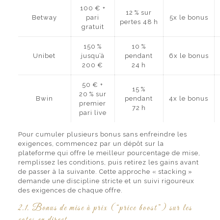
100 € +
12 % sur
Betway
pari
5x le bonus
pertes 48 h
gratuit
150 %
10 %
Unibet
jusqu’à
pendant
6x le bonus
200 €
24 h
50 € +
15 %
20 % sur
Bwin
pendant
4x le bonus
premier
72 h
pari live
Pour cumuler plusieurs bonus sans enfreindre les
exigences, commencez par un dépôt sur la
plateforme qui offre le meilleur pourcentage de mise,
remplissez les conditions, puis retirez les gains avant
de passer à la suivante. Cette approche « stacking »
demande une discipline stricte et un suivi rigoureux
des exigences de chaque offre.
2.1. Bonus de mise à prix (“price boost”) sur les