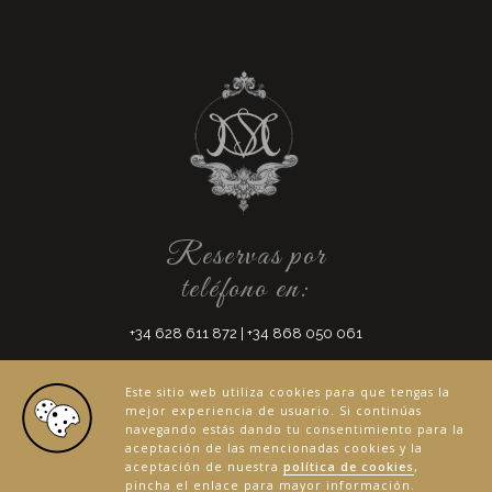
Reservas por
teléfono en:
+34 628 611 872
|
+34 868 050 061
Este sitio web utiliza cookies para que tengas la
mejor experiencia de usuario. Si continúas
navegando estás dando tu consentimiento para la
aceptación de las mencionadas cookies y la
aceptación de nuestra
política de cookies
,
Desarrollado por
Digital Creatio
. © 2026 Mesón
pincha el enlace para mayor información.