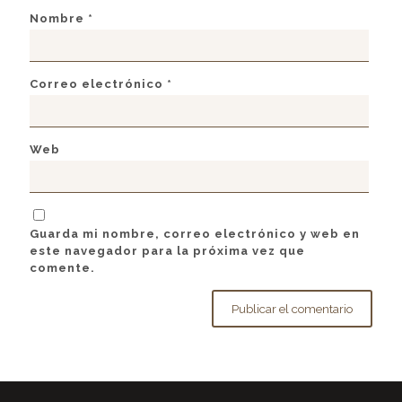
Nombre
*
Correo electrónico
*
Web
Guarda mi nombre, correo electrónico y web en
este navegador para la próxima vez que
comente.