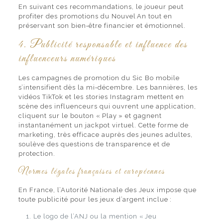
En suivant ces recommandations, le joueur peut
profiter des promotions du Nouvel An tout en
préservant son bien‑être financier et émotionnel.
4. Publicité responsable et influence des
influenceurs numériques
Les campagnes de promotion du Sic Bo mobile
s’intensifient dès la mi‑décembre. Les bannières, les
vidéos TikTok et les stories Instagram mettent en
scène des influenceurs qui ouvrent une application,
cliquent sur le bouton « Play » et gagnent
instantanément un jackpot virtuel. Cette forme de
marketing, très efficace auprès des jeunes adultes,
soulève des questions de transparence et de
protection.
Normes légales françaises et européennes
En France, l’Autorité Nationale des Jeux impose que
toute publicité pour les jeux d’argent inclue :
Le logo de l’ANJ ou la mention « Jeu