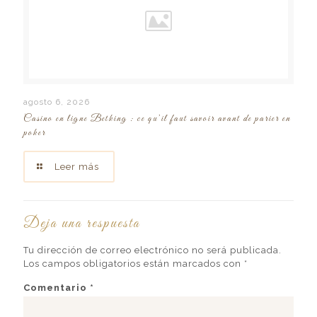
agosto 6, 2026
Casino en ligne Betking : ce qu’il faut savoir avant de parier en
poker
Leer más
Deja una respuesta
Tu dirección de correo electrónico no será publicada.
Los campos obligatorios están marcados con
*
Comentario
*