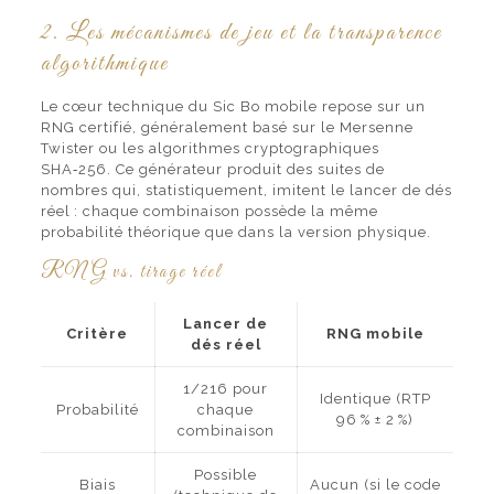
2. Les mécanismes de jeu et la transparence
algorithmique
Le cœur technique du Sic Bo mobile repose sur un
RNG certifié, généralement basé sur le Mersenne
Twister ou les algorithmes cryptographiques
SHA‑256. Ce générateur produit des suites de
nombres qui, statistiquement, imitent le lancer de dés
réel : chaque combinaison possède la même
probabilité théorique que dans la version physique.
RNG vs. tirage réel
Lancer de
Critère
RNG mobile
dés réel
1/216 pour
Identique (RTP
Probabilité
chaque
96 % ± 2 %)
combinaison
Possible
Biais
Aucun (si le code