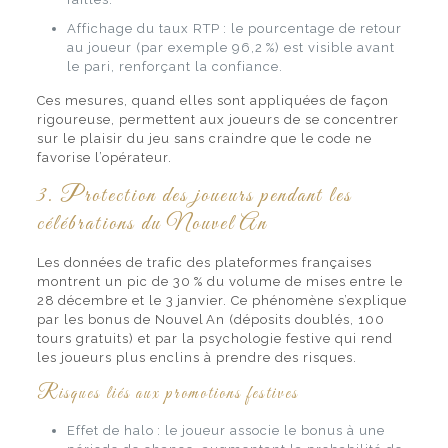
Affichage du taux RTP : le pourcentage de retour
au joueur (par exemple 96,2 %) est visible avant
le pari, renforçant la confiance.
Ces mesures, quand elles sont appliquées de façon
rigoureuse, permettent aux joueurs de se concentrer
sur le plaisir du jeu sans craindre que le code ne
favorise l’opérateur.
3. Protection des joueurs pendant les
célébrations du Nouvel An
Les données de trafic des plateformes françaises
montrent un pic de 30 % du volume de mises entre le
28 décembre et le 3 janvier. Ce phénomène s’explique
par les bonus de Nouvel An (déposits doublés, 100
tours gratuits) et par la psychologie festive qui rend
les joueurs plus enclins à prendre des risques.
Risques liés aux promotions festives
Effet de halo : le joueur associe le bonus à une