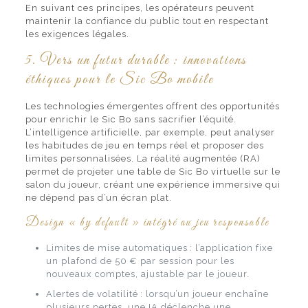
En suivant ces principes, les opérateurs peuvent
maintenir la confiance du public tout en respectant
les exigences légales.
5. Vers un futur durable : innovations
éthiques pour le Sic Bo mobile
Les technologies émergentes offrent des opportunités
pour enrichir le Sic Bo sans sacrifier l’équité.
L’intelligence artificielle, par exemple, peut analyser
les habitudes de jeu en temps réel et proposer des
limites personnalisées. La réalité augmentée (RA)
permet de projeter une table de Sic Bo virtuelle sur le
salon du joueur, créant une expérience immersive qui
ne dépend pas d’un écran plat.
Design « by default » intégré au jeu responsable
Limites de mise automatiques : l’application fixe
un plafond de 50 € par session pour les
nouveaux comptes, ajustable par le joueur.
Alertes de volatilité : lorsqu’un joueur enchaîne
plusieurs pertes, une IA déclenche une