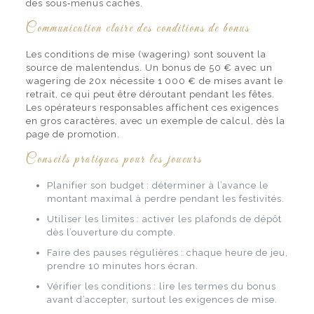
des sous‑menus cachés.
Communication claire des conditions de bonus
Les conditions de mise (wagering) sont souvent la
source de malentendus. Un bonus de 50 € avec un
wagering de 20x nécessite 1 000 € de mises avant le
retrait, ce qui peut être déroutant pendant les fêtes.
Les opérateurs responsables affichent ces exigences
en gros caractères, avec un exemple de calcul, dès la
page de promotion.
Conseils pratiques pour les joueurs
Planifier son budget : déterminer à l’avance le
montant maximal à perdre pendant les festivités.
Utiliser les limites : activer les plafonds de dépôt
dès l’ouverture du compte.
Faire des pauses régulières : chaque heure de jeu,
prendre 10 minutes hors écran.
Vérifier les conditions : lire les termes du bonus
avant d’accepter, surtout les exigences de mise.