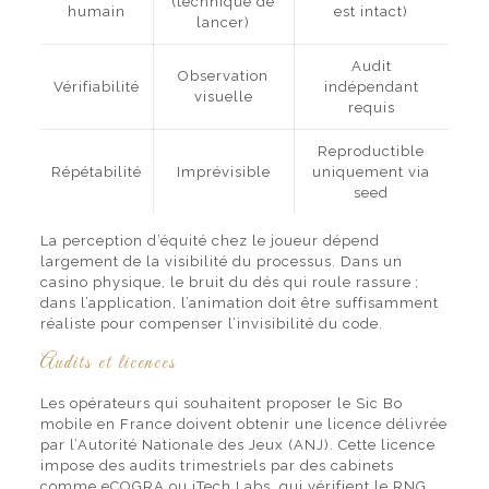
(technique de
humain
est intact)
lancer)
Audit
Observation
Vérifiabilité
indépendant
visuelle
requis
Reproductible
Répétabilité
Imprévisible
uniquement via
seed
La perception d’équité chez le joueur dépend
largement de la visibilité du processus. Dans un
casino physique, le bruit du dés qui roule rassure ;
dans l’application, l’animation doit être suffisamment
réaliste pour compenser l’invisibilité du code.
Audits et licences
Les opérateurs qui souhaitent proposer le Sic Bo
mobile en France doivent obtenir une licence délivrée
par l’Autorité Nationale des Jeux (ANJ). Cette licence
impose des audits trimestriels par des cabinets
comme eCOGRA ou iTech Labs, qui vérifient le RNG,