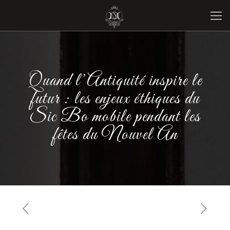
Quand l’Antiquité inspire le
futur : les enjeux éthiques du
Sic Bo mobile pendant les
fêtes du Nouvel An