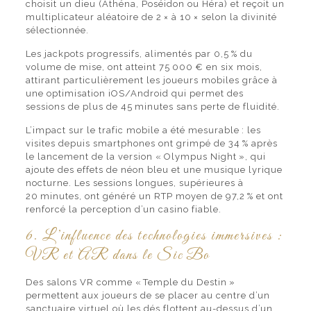
choisit un dieu (Athéna, Poséidon ou Héra) et reçoit un
multiplicateur aléatoire de 2 × à 10 × selon la divinité
sélectionnée.
Les jackpots progressifs, alimentés par 0,5 % du
volume de mise, ont atteint 75 000 € en six mois,
attirant particulièrement les joueurs mobiles grâce à
une optimisation iOS/Android qui permet des
sessions de plus de 45 minutes sans perte de fluidité.
L’impact sur le trafic mobile a été mesurable : les
visites depuis smartphones ont grimpé de 34 % après
le lancement de la version « Olympus Night », qui
ajoute des effets de néon bleu et une musique lyrique
nocturne. Les sessions longues, supérieures à
20 minutes, ont généré un RTP moyen de 97,2 % et ont
renforcé la perception d’un casino fiable.
6. L’influence des technologies immersives :
VR et AR dans le Sic Bo
Des salons VR comme « Temple du Destin »
permettent aux joueurs de se placer au centre d’un
sanctuaire virtuel où les dés flottent au-dessus d’un