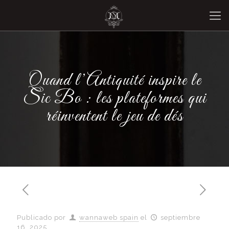
Quand l’Antiquité inspire le
Sic Bo : les plateformes qui
réinventent le jeu de dés
Publicado por
wannaweb spain
el
septiembre
16, 2025