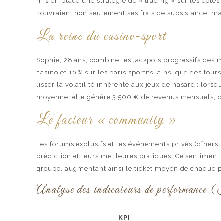
mis en place une stratégie de « trading » sur les cote
couvraient non seulement ses frais de subsistance, ma
La reine du casino‑sport
Sophie, 28 ans, combine les jackpots progressifs des ma
casino et 10 % sur les paris sportifs, ainsi que des to
lisser la volatilité inhérente aux jeux de hasard : lors
moyenne, elle génère 3 500 € de revenus mensuels, don
Le facteur « community »
Les forums exclusifs et les événements privés (dîners,
prédiction et leurs meilleures pratiques. Ce sentime
groupe, augmentant ainsi le ticket moyen de chaque p
Analyse des indicateurs de performa
KPI