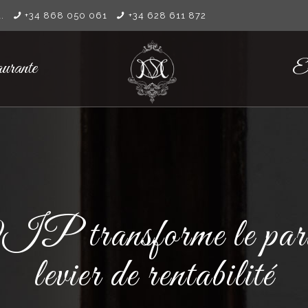
.
+34 868 050 061
+34 628 611 872
urante
El
P transforme le pari s
levier de rentabilité