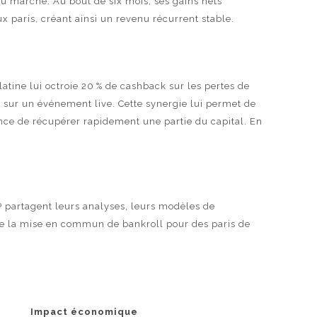
 du marché. Au bout de six mois, ses gains nets
 paris, créant ainsi un revenu récurrent stable.
latine lui octroie 20 % de cashback sur les pertes de
 € sur un événement live. Cette synergie lui permet de
chance de récupérer rapidement une partie du capital. En
IP partagent leurs analyses, leurs modèles de
ge la mise en commun de bankroll pour des paris de
Impact économique