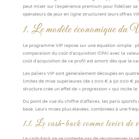
peut miser sur l’expérience premium pour fidéliser sa 
opérateurs de jeux en ligne structurent leurs offres VIP
1. Le modèle économique du V
Le programme VIP repose sur une équation simple : pl
comparaison du coût d’acquisition (CPA) avec la valeur
coût d’acquisition de ce profil est amorti dès que le 
Les paliers VIP sont généralement découpés en quatre 
limites de mise supérieures (de 1 000 € à 50 000 € par
structure crée un effet de « progression » qui incite l
Du point de vue du chiffre d’affaires, les paris sport
base. Leurs mises plus élevées, combinées à une fréqu
1.1. Le cash‑back comme levier de 
Le cash‑back ne se contente pas de récompenser la per