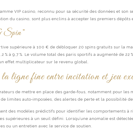
ramme VIP casino, reconnu pour sa sécurité des données et son se
tation du casino, sont plus enclins à accepter les premiers dépôts
& Spin”
ive supérieure à 100 € de débloquer 20 spins gratuits sur la ma
4,2 % à 9,7 %. Le volume total des paris sportifs a augmenté de 22
n effet multiplicateur sur le revenu global.
a ligne fine entre incitation et jeu ex
ateurs de mettre en place des garde‑fous, notamment pour les m
s de limites auto‑imposées, des alertes de perte et la possibilité 
isent des modèles prédictifs pour identifier les comportements à 
 supérieures à un seuil défini. Lorsqu’une anomalie est détectée
es ou un entretien avec le service de soutien.