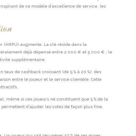
inspirant de ce modèle d’excellence de service, les
tion
ur (ARPU) augmente. La clé réside dans la
généralement déjà dépensé entre 2 000 € et 5 000 € ; le
tivité supplémentaire.
 taux de cashback croissant (de 5 % à 20 %), des
on entre le joueur et le service clientèle. Cette
ttractifs.
tal, même si ces joueurs ne constituent que 5 % de la
ermettent d’ajuster les cotes de façon plus fine.
. Un joueur qui sait récupérer 10 % de ses mises