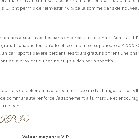
s pré‑match, réajustant ses positions en fonction des fluctuations
is lui ont permis de réinvestir 40 % de la somme dans de nouveaux
chines à sous avec les paris en direct sur le tennis. Son statut P
urs gratuits chaque fois qu’elle place une mise supérieure à 5 000
qu’un pari sportif s’avère perdant, les tours gratuits offrent une 
t 60 % provient du casino et 40 % des paris sportifs.
 tournois de poker en live) créent un réseau d’échanges où les V
nt de communauté renforce l’attachement à la marque et encoura
articipant.
nce (KPIs)
Valeur moyenne VIP