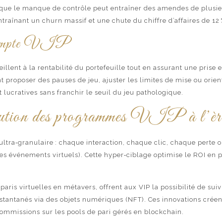
ue le manque de contrôle peut entraîner des amendes de plusieurs
raînant un churn massif et une chute du chiffre d’affaires de 12 
de compte VIP
veillent à la rentabilité du portefeuille tout en assurant une pri
t proposer des pauses de jeu, ajuster les limites de mise ou orie
t lucratives sans franchir le seuil du jeu pathologique.
volution des programmes VIP à l’èr
n ultra‑granulaire : chaque interaction, chaque clic, chaque perte
 des événements virtuels). Cette hyper‑ciblage optimise le ROI en
aris virtuelles en métavers, offrent aux VIP la possibilité de su
nstantanés via des objets numériques (NFT). Ces innovations créen
commissions sur les pools de pari gérés en blockchain.