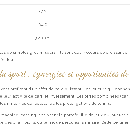
27 %
84 %
3 200 €
 pas de simples gros miseurs : ils sont des moteurs de croissanc
érateur.
u sport : synergies et opportunités de
vers profitent d’un effet de halo puissant. Les joueurs qui gagnent
leur activité de pari, et inversement. Les offres combinées (paris
es mi‑temps de football ou les prolongations de tennis.
hine learning, analysent le portefeuille de jeux du joueur : s’il 
gue des champions, où le risque perçu est similaire. Cette pertine