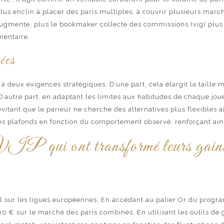
us enclin à placer des paris multiples, à couvrir plusieurs march
ugmente, plus le bookmaker collecte des commissions (vig) plus i
mentaire.
sées
 à deux exigences stratégiques. D’une part, cela élargit la taill
 D’autre part, en adaptant les limites aux habitudes de chaque jo
évitant que le parieur ne cherche des alternatives plus flexibles a
s plafonds en fonction du comportement observé, renforçant ains
 VIP qui ont transformé leurs gains
ur les ligues européennes. En accédant au palier Or du program
 € sur le marché des paris combinés. En utilisant les outils de g