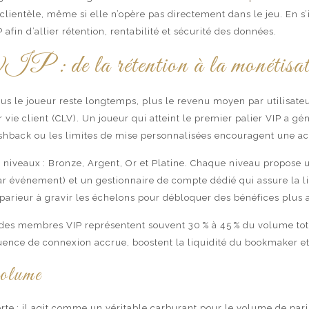
clientèle, même si elle n’opère pas directement dans le jeu. En s’
 afin d’allier rétention, rentabilité et sécurité des données.
IP : de la rétention à la monétisa
us le joueur reste longtemps, plus le revenu moyen par utilisate
 vie client (CLV). Un joueur qui atteint le premier palier VIP a 
cashback ou les limites de mise personnalisées encouragent une ac
niveaux : Bronze, Argent, Or et Platine. Chaque niveau propose un
 événement) et un gestionnaire de compte dédié qui assure la liais
e parieur à gravir les échelons pour débloquer des bénéfices plus a
ifs des membres VIP représentent souvent 30 % à 45 % du volume to
ence de connexion accrue, boostent la liquidité du bookmaker et p
volume
te ; il agit comme un véritable carburant pour le volume de paris