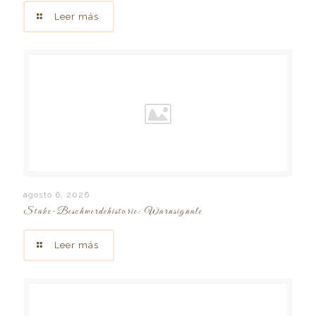
Leer más
agosto 6, 2026
Stake-Beschwerdehistorie: Warnsignale
Leer más