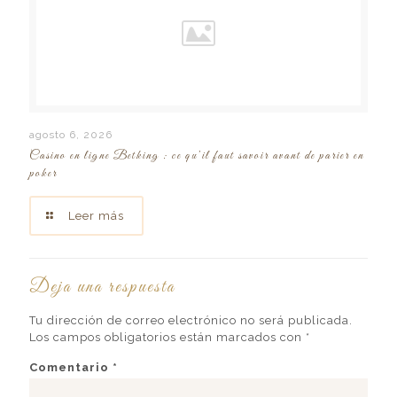
agosto 6, 2026
Casino en ligne Betking : ce qu’il faut savoir avant de parier en
poker
Leer más
Deja una respuesta
Tu dirección de correo electrónico no será publicada.
Los campos obligatorios están marcados con
*
Comentario
*