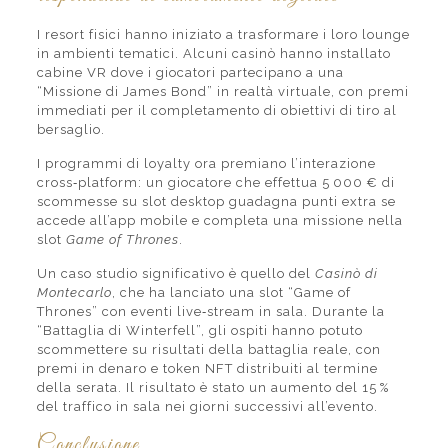
I resort fisici hanno iniziato a trasformare i loro lounge
in ambienti tematici. Alcuni casinò hanno installato
cabine VR dove i giocatori partecipano a una
“Missione di James Bond” in realtà virtuale, con premi
immediati per il completamento di obiettivi di tiro al
bersaglio.
I programmi di loyalty ora premiano l’interazione
cross‑platform: un giocatore che effettua 5 000 € di
scommesse su slot desktop guadagna punti extra se
accede all’app mobile e completa una missione nella
slot
Game of Thrones
.
Un caso studio significativo è quello del
Casinò di
Montecarlo
, che ha lanciato una slot “Game of
Thrones” con eventi live‑stream in sala. Durante la
“Battaglia di Winterfell”, gli ospiti hanno potuto
scommettere su risultati della battaglia reale, con
premi in denaro e token NFT distribuiti al termine
della serata. Il risultato è stato un aumento del 15 %
del traffico in sala nei giorni successivi all’evento.
Conclusione