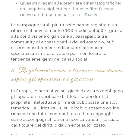
Giveaway legati alle premiere cinematografiche:
chi acquista biglietti per il nuovo film Disney
riceve crediti bonus per la slot
Frozen
.
Le campagne virali più riuscite hanno registrato un
ritorno sull’investimento (ROI) medio del 4,6 x, grazie
alla condivisione organica e al passaparola tra
community di appassionati. Tvio, ad esempio, può
essere consultato per individuare influencer
specializzati in slot crypto e per monitorare le
tendenze emergenti nei canali social.
6. Regolamentazione e licenze: cosa devono
sapere gli operatori e i giocatori
In Europa, le normative sul gioco d’azzardo obbligano
gli operatori a verificare la titolarità dei diritti di
proprietà intellettuale prima di pubblicare una slot
tematica. La Direttiva UE sui giochi d’azzardo online
richiede che tutti i contenuti protetti da copyright
siano accompagnati da una licenza valida, rilasciata
dal titolare dei diritti o da un ente autorizzato.