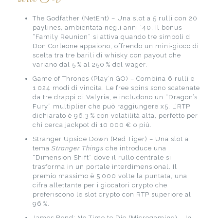
The Godfather (NetEnt) – Una slot a 5 rulli con 20
paylines, ambientata negli anni ’40. Il bonus
“Family Reunion” si attiva quando tre simboli di
Don Corleone appaiono, offrendo un mini‑gioco di
scelta tra tre barili di whisky con payout che
variano dal 5 % al 250 % del wager.
Game of Thrones (Play’n GO) – Combina 6 rulli e
1 024 modi di vincita. Le free spins sono scatenate
da tre drappi di Valyria, e includono un “Dragon’s
Fury” multiplier che può raggiungere x5. L’RTP
dichiarato è 96,3 % con volatilità alta, perfetto per
chi cerca jackpot di 10 000 € o più.
Stranger Upside Down (Red Tiger) – Una slot a
tema
Stranger Things
che introduce una
“Dimension Shift” dove il rullo centrale si
trasforma in un portale interdimensional. Il
premio massimo è 5 000 volte la puntata, una
cifra allettante per i giocatori crypto che
preferiscono le slot crypto con RTP superiore al
96 %.
James Bond: No Time to Die (Microgaming) – In