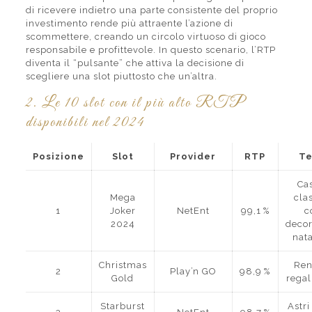
di ricevere indietro una parte consistente del proprio
investimento rende più attraente l’azione di
scommettere, creando un circolo virtuoso di gioco
responsabile e profittevole. In questo scenario, l’RTP
diventa il “pulsante” che attiva la decisione di
scegliere una slot piuttosto che un’altra.
2. Le 10 slot con il più alto RTP
disponibili nel 2024
Posizione
Slot
Provider
RTP
T
Ca
Mega
cla
1
Joker
NetEnt
99,1 %
c
2024
decor
nata
Christmas
Ren
2
Play’n GO
98,9 %
Gold
regal
Starburst
Astri