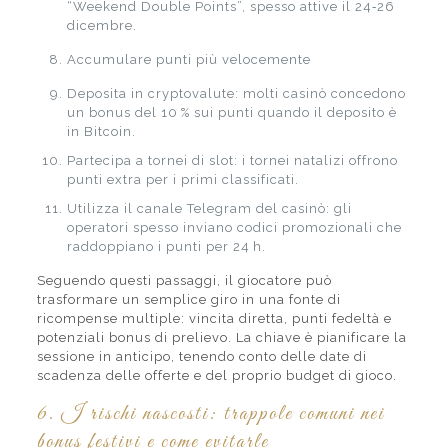
“Weekend Double Points”, spesso attive il 24‑26
dicembre.
Accumulare punti più velocemente
Deposita in cryptovalute: molti casinò concedono
un bonus del 10 % sui punti quando il deposito è
in Bitcoin.
Partecipa a tornei di slot: i tornei natalizi offrono
punti extra per i primi classificati.
Utilizza il canale Telegram del casinò: gli
operatori spesso inviano codici promozionali che
raddoppiano i punti per 24 h.
Seguendo questi passaggi, il giocatore può
trasformare un semplice giro in una fonte di
ricompense multiple: vincita diretta, punti fedeltà e
potenziali bonus di prelievo. La chiave è pianificare la
sessione in anticipo, tenendo conto delle date di
scadenza delle offerte e del proprio budget di gioco.
6. I rischi nascosti: trappole comuni nei
bonus festivi e come evitarle