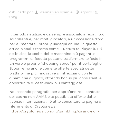
Publicado por
wannaweb spain
el
agosto 13,
2025
Il periodo natalizio è da sempre associato a regali, luci
scintillanti e, per molti giocatori, a un’occasione d’oro
per aumentare i propri guadagni online. In questo
articolo analizzeremo come il Return to Player (RTP)
delle slot, la scelta delle macchine più paganti e i
programmi di fedeltà possano trasformare le feste in
un vero e proprio “shopping spree” per il portafoglio.
Scopriremo anche come le offerte speciali delle
piattaforme più innovative si intrecciano con le
dinamiche di gioco, offrendo bonus più consistenti e
opportunità di cash‑back più vantaggiose.
Nel secondo paragrafo, per approfondire il contesto
dei casinò non‑AAMS e le possibilità offerte dalle
licenze internazionali, è utile consultare la pagina di
riferimento di Cryptonews:
https://cryptonews.com/it/gambling/casino-non-