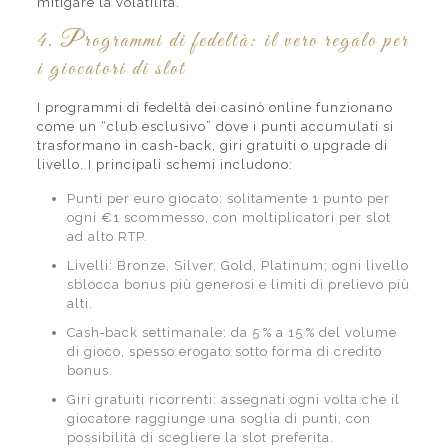
mitigare la volatilità.
4. Programmi di fedeltà: il vero regalo per
i giocatori di slot
I programmi di fedeltà dei casinò online funzionano
come un “club esclusivo” dove i punti accumulati si
trasformano in cash‑back, giri gratuiti o upgrade di
livello. I principali schemi includono:
Punti per euro giocato: solitamente 1 punto per
ogni €1 scommesso, con moltiplicatori per slot
ad alto RTP.
Livelli: Bronze, Silver, Gold, Platinum; ogni livello
sblocca bonus più generosi e limiti di prelievo più
alti.
Cash‑back settimanale: da 5 % a 15 % del volume
di gioco, spesso erogato sotto forma di credito
bonus.
Giri gratuiti ricorrenti: assegnati ogni volta che il
giocatore raggiunge una soglia di punti, con
possibilità di scegliere la slot preferita.