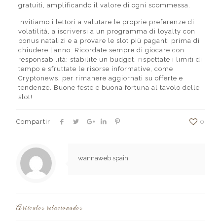
gratuiti, amplificando il valore di ogni scommessa.
Invitiamo i lettori a valutare le proprie preferenze di
volatilità, a iscriversi a un programma di loyalty con
bonus natalizi e a provare le slot più paganti prima di
chiudere l’anno. Ricordate sempre di giocare con
responsabilità: stabilite un budget, rispettate i limiti di
tempo e sfruttate le risorse informative, come
Cryptonews, per rimanere aggiornati su offerte e
tendenze. Buone feste e buona fortuna al tavolo delle
slot!
Compartir
0
wannaweb spain
Artículos relacionados