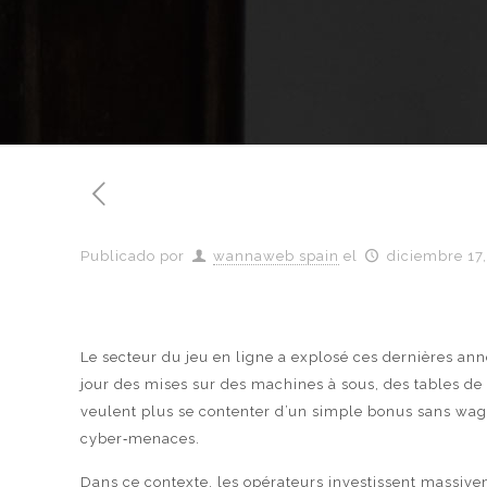
Publicado por
wannaweb spain
el
diciembre 17
Le secteur du jeu en ligne a explosé ces dernières an
jour des mises sur des machines à sous, des tables de 
veulent plus se contenter d’un simple bonus sans wager
cyber‑menaces.
Dans ce contexte, les opérateurs investissent massivem