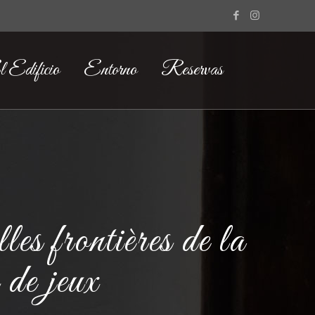
 Edificio
Entorno
Reservas
les frontières de la
s de jeux