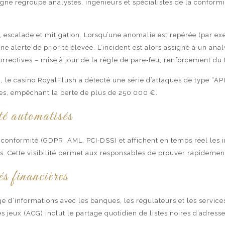
gne regroupe analystes, ingénieurs et spécialistes de la conformi
, escalade et mitigation. Lorsqu’une anomalie est repérée (par exe
 alerte de priorité élevée. L’incident est alors assigné à un anal
rrectives – mise à jour de la règle de pare‑feu, renforcement du
3, le casino RoyalFlush a détecté une série d’attaques de type “AP
utes, empêchant la perte de plus de 250 000 €.
té automatisés
conformité (GDPR, AML, PCI‑DSS) et affichent en temps réel les i
s. Cette visibilité permet aux responsables de prouver rapidement
és financières
ge d’informations avec les banques, les régulateurs et les servic
s jeux (ACG) inclut le partage quotidien de listes noires d’adresse