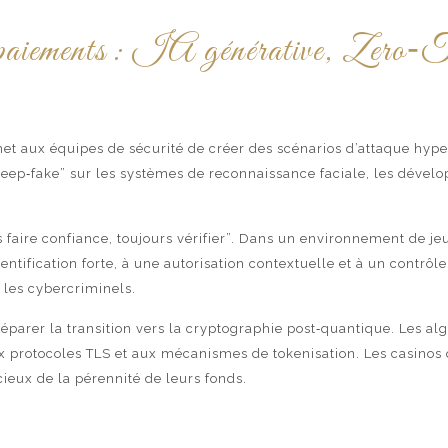
s paiements : IA générative, Zero‑T
t aux équipes de sécurité de créer des scénarios d’attaque hyper‑
“deep‑fake” sur les systèmes de reconnaissance faciale, les dével
s faire confiance, toujours vérifier”. Dans un environnement de 
ntification forte, à une autorisation contextuelle et à un contrôl
r les cybercriminels.
éparer la transition vers la cryptographie post‑quantique. Les al
x protocoles TLS et aux mécanismes de tokenisation. Les casinos 
ieux de la pérennité de leurs fonds.