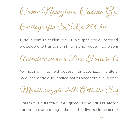
Come Newgioco Casino Gesti
Crittografia SSL a 256 bit
Tutte le comunicazioni tra il tuo dispositivo e i serve
proteggere le transazioni finanziarie. Nessun dato sen
Autenticazione a Due Fattor
Per ridurre il rischio di accessi non autorizzati, il si
Solo inserendo quel codice potrai accedere al tuo con
Monitoraggio delle Attività Sos
Il team di sicurezza di Newgioco Casino utilizza algorit
numero elevato di login da località diverse in poco t