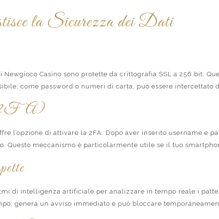
sce la Sicurezza dei Dati
r di Newgioco Casino sono protette da crittografia SSL a 256 bit. Q
sibile, come password o numeri di carta, può essere intercettato d
i (2FA)
to offre l’opzione di attivare la 2FA. Dopo aver inserito username e
to. Questo meccanismo è particolarmente utile se il tuo smartpho
pette
mi di intelligenza artificiale per analizzare in tempo reale i patt
empo, genera un avviso immediato e può bloccare temporaneamente 