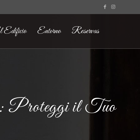
 Edificio
Entorno
Reservas
: Proteggi il Tuo