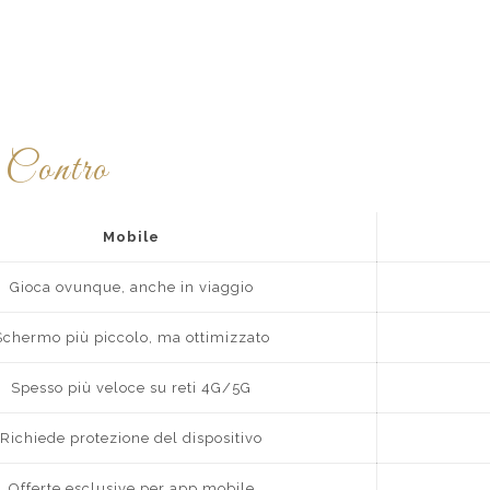
 Contro
Mobile
Gioca ovunque, anche in viaggio
Schermo più piccolo, ma ottimizzato
Spesso più veloce su reti 4G/5G
Richiede protezione del dispositivo
Offerte esclusive per app mobile