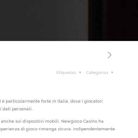
Etiquetas
Categorías
particolarmente forte in Italia, dove i giocatori
i dati personali.
ti anche sui dispositivi mobili. Newgioco Casino ha
a esperienza di gioco rimanga sicura, indipendentemente