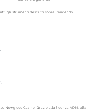
utti gli strumenti descritti sopra, rendendo
vi.
”.
e su Newgioco Casino. Grazie alla licenza ADM, alla