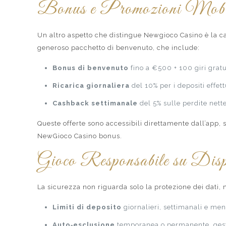
Bonus e Promozioni Mobi
Un altro aspetto che distingue Newgioco Casino è la cap
generoso pacchetto di benvenuto, che include:
Bonus di benvenuto
fino a €500 + 100 giri gratui
Ricarica giornaliera
del 10% per i depositi effett
Cashback settimanale
del 5% sulle perdite nett
Queste offerte sono accessibili direttamente dall’app, se
NewGioco Casino bonus.
Gioco Responsabile su Disp
La sicurezza non riguarda solo la protezione dei dati,
Limiti di deposito
giornalieri, settimanali e mens
Auto‑esclusione
temporanea o permanente, gesti