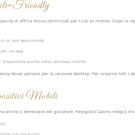
le‑Friendly
acità di offrire bonus ottimizzati per l’uso su mobile. Dopo la reg
ti su slot selezionate.
uati via app.
e, disponibile anche nella versione mobile.
nza dover passare per la versione desktop. Per scoprire tutti i dett
ositivi Mobili
 ma anche il benessere del giocatore. Newgioco Casino integra str
ili.
bile con pochi tap.