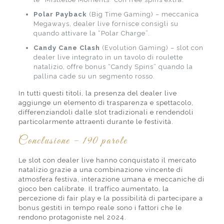
Polar Payback
(Big Time Gaming) – meccanica
Megaways, dealer live fornisce consigli su
quando attivare la “Polar Charge”.
Candy Cane Clash
(Evolution Gaming) – slot con
dealer live integrato in un tavolo di roulette
natalizio, offre bonus “Candy Spins” quando la
pallina cade su un segmento rosso.
In tutti questi titoli, la presenza del dealer live
aggiunge un elemento di trasparenza e spettacolo,
differenziandoli dalle slot tradizionali e rendendoli
particolarmente attraenti durante le festività.
Conclusione – 190 parole
Le slot con dealer live hanno conquistato il mercato
natalizio grazie a una combinazione vincente di
atmosfera festiva, interazione umana e meccaniche di
gioco ben calibrate. Il traffico aumentato, la
percezione di fair play e la possibilità di partecipare a
bonus gestiti in tempo reale sono i fattori che le
rendono protagoniste nel 2024.