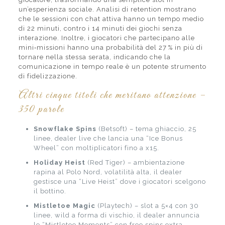
un’esperienza sociale. Analisi di retention mostrano
che le sessioni con chat attiva hanno un tempo medio
di 22 minuti, contro i 14 minuti dei giochi senza
interazione. Inoltre, i giocatori che partecipano alle
mini‑missioni hanno una probabilità del 27 % in più di
tornare nella stessa serata, indicando che la
comunicazione in tempo reale è un potente strumento
di fidelizzazione.
Altri cinque titoli che meritano attenzione –
350 parole
Snowflake Spins
(Betsoft) – tema ghiaccio, 25
linee, dealer live che lancia una “Ice Bonus
Wheel” con moltiplicatori fino a x15.
Holiday Heist
(Red Tiger) – ambientazione
rapina al Polo Nord, volatilità alta, il dealer
gestisce una “Live Heist” dove i giocatori scelgono
il bottino.
Mistletoe Magic
(Playtech) – slot a 5×4 con 30
linee, wild a forma di vischio, il dealer annuncia
le “Mistletoe Moments” con free spins extra.