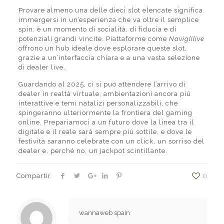
Provare almeno una delle dieci slot elencate significa
immergersi in un’esperienza che va oltre il semplice
spin: è un momento di socialità, di fiducia e di
potenziali grandi vincite. Piattaforme come
Naviglilive
offrono un hub ideale dove esplorare queste slot,
grazie a un’interfaccia chiara e a una vasta selezione
di dealer live.
Guardando al 2025, ci si può attendere l’arrivo di
dealer in realtà virtuale, ambientazioni ancora più
interattive e temi natalizi personalizzabili, che
spingeranno ulteriormente la frontiera del gaming
online. Prepariamoci a un futuro dove la linea tra il
digitale e il reale sarà sempre più sottile, e dove le
festività saranno celebrate con un click, un sorriso del
dealer e, perché no, un jackpot scintillante.
Compartir
0
wannaweb spain