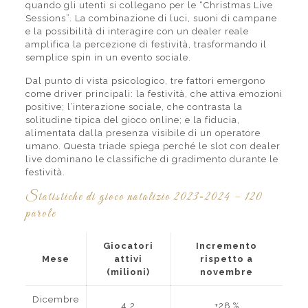
quando gli utenti si collegano per le “Christmas Live
Sessions”. La combinazione di luci, suoni di campane
e la possibilità di interagire con un dealer reale
amplifica la percezione di festività, trasformando il
semplice spin in un evento sociale.
Dal punto di vista psicologico, tre fattori emergono
come driver principali: la festività, che attiva emozioni
positive; l’interazione sociale, che contrasta la
solitudine tipica del gioco online; e la fiducia,
alimentata dalla presenza visibile di un operatore
umano. Questa triade spiega perché le slot con dealer
live dominano le classifiche di gradimento durante le
festività.
Statistiche di gioco natalizio 2023‑2024 – 120
parole
Giocatori
Incremento
Mese
attivi
rispetto a
(milioni)
novembre
Dicembre
4,2
+28 %