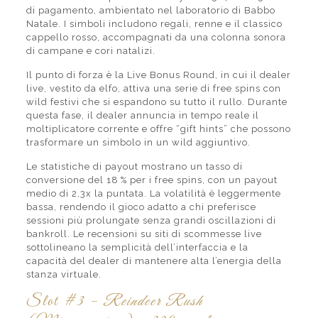
di pagamento, ambientato nel laboratorio di Babbo
Natale. I simboli includono regali, renne e il classico
cappello rosso, accompagnati da una colonna sonora
di campane e cori natalizi.
Il punto di forza è la Live Bonus Round, in cui il dealer
live, vestito da elfo, attiva una serie di free spins con
wild festivi che si espandono su tutto il rullo. Durante
questa fase, il dealer annuncia in tempo reale il
moltiplicatore corrente e offre “gift hints” che possono
trasformare un simbolo in un wild aggiuntivo.
Le statistiche di payout mostrano un tasso di
conversione del 18 % per i free spins, con un payout
medio di 2,3x la puntata. La volatilità è leggermente
bassa, rendendo il gioco adatto a chi preferisce
sessioni più prolungate senza grandi oscillazioni di
bankroll. Le recensioni su siti di scommesse live
sottolineano la semplicità dell’interfaccia e la
capacità del dealer di mantenere alta l’energia della
stanza virtuale.
Slot #3 –
Reindeer Rush