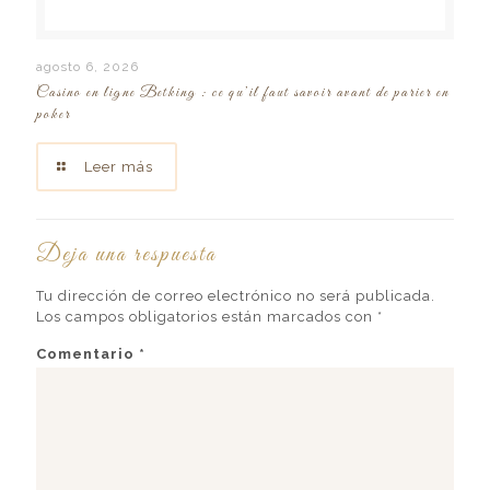
agosto 6, 2026
Casino en ligne Betking : ce qu’il faut savoir avant de parier en
poker
Leer más
Deja una respuesta
Tu dirección de correo electrónico no será publicada.
Los campos obligatorios están marcados con
*
Comentario
*