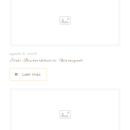
agosto 6, 2026
Stake-Beschwerdehistorie: Warnsignale
Leer más