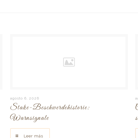
agosto 6, 2026
a
Stake-Beschwerdehistorie:
Warnsignale
Leer más