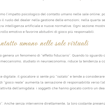
zeremo l’impatto psicologico del contatto umano nelle sale online;
o il ruolo del dealer nella gestione delle emozioni; nella quarta
 tra intelligenza artificiale e nuove normative. Ogni sezione most
rollo emotivo e favorire abitudini di gioco più responsabili.
ntatto umano nelle sale virtuali
o genera un fenomeno di “effetto fiduciario”. Quando lo sguardo de
sto meccanismo, studiato in neuroeconomia, riduce la tendenza a 
e digitale, il giocatore si sente più “isolato” e tende a consider
e di “gioco reale” aumenta la sensazione di responsabilità verso l
’attività dell’amigdala: i soggetti che hanno giocato contro un d
li”. Anche senza intervenire direttamente, la loro costante presen