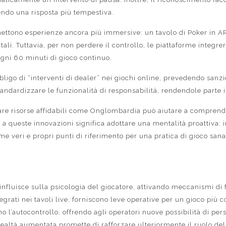
tendo una risposta più tempestiva.
mettono esperienze ancora più immersive: un tavolo di Poker in A
i. Tuttavia, per non perdere il controllo, le piattaforme integrer
ogni 60 minuti di gioco continuo.
bligo di “interventi di dealer” nei giochi online, prevedendo sanz
tandardizzare le funzionalità di responsabilità, rendendole parte 
itare risorse affidabili come Onglombardia può aiutare a comprendere
 a queste innovazioni significa adottare una mentalità proattiva: i
me veri e propri punti di riferimento per una pratica di gioco sana
nfluisce sulla psicologia del giocatore, attivando meccanismi di 
tegrati nei tavoli live, forniscono leve operative per un gioco pi
no l’autocontrollo, offrendo agli operatori nuove possibilità di pe
 realtà aumentata promette di rafforzare ulteriormente il ruolo de