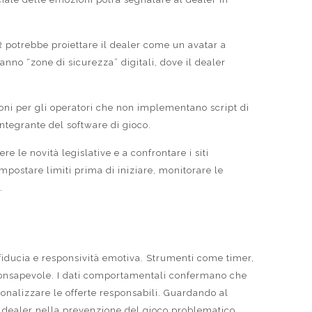
R potrebbe proiettare il dealer come un avatar a
anno “zone di sicurezza” digitali, dove il dealer
ioni per gli operatori che non implementano script di
integrante del software di gioco.
 le novità legislative e a confrontare i siti
mpostare limiti prima di iniziare, monitorare le
.
fiducia e responsività emotiva. Strumenti come timer,
ù consapevole. I dati comportamentali confermano che
rsonalizzare le offerte responsabili. Guardando al
l dealer nella prevenzione del gioco problematico.