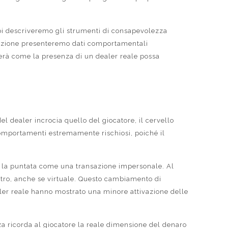
 poi descriveremo gli strumenti di consapevolezza
 sezione presenteremo dati comportamentali
rerà come la presenza di un dealer reale possa
l dealer incrocia quello del giocatore, il cervello
comportamenti estremamente rischiosi, poiché il
are la puntata come una transazione impersonale. Al
’altro, anche se virtuale. Questo cambiamento di
ealer reale hanno mostrato una minore attivazione delle
za ricorda al giocatore la reale dimensione del denaro