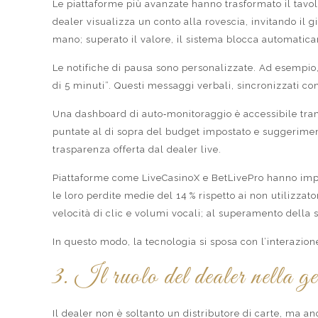
Le piattaforme più avanzate hanno trasformato il tavolo
dealer visualizza un conto alla rovescia, invitando il 
mano; superato il valore, il sistema blocca automatic
Le notifiche di pausa sono personalizzate. Ad esempio, 
di 5 minuti”. Questi messaggi verbali, sincronizzati co
Una dashboard di auto‑monitoraggio è accessibile trami
puntate al di sopra del budget impostato e suggerimenti
trasparenza offerta dal dealer live.
Piattaforme come LiveCasinoX e BetLivePro hanno imple
le loro perdite medie del 14 % rispetto ai non utilizzat
velocità di clic e volumi vocali; al superamento della 
In questo modo, la tecnologia si sposa con l’interazi
3. Il ruolo del dealer nella ge
Il dealer non è soltanto un distributore di carte, ma a