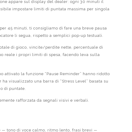
ione appare sul display del dealer: ogni 30 minuti il
ossibile impostare limiti di puntata massima per singola
 per 45 minuti, ti consigliamo di fare una breve pausa
catore li segua, rispetto a semplici pop‑up testuali.
tale di gioco, vincite/perdite nette, percentuale di
 reale i propri limiti di spesa, facendo leva sulla
no attivato la funzione “Pause Reminder” hanno ridotto
er ha visualizzato una barra di “Stress Level” basata su
co di puntate.
ente rafforzata da segnali visivi e verbali.
 — tono di voce calmo, ritmo lento, frasi brevi —