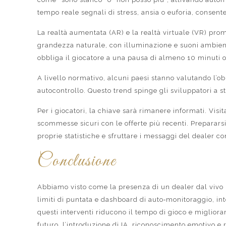
tempo reale segnali di stress, ansia o euforia, consen
La realtà aumentata (AR) e la realtà virtuale (VR) pro
grandezza naturale, con illuminazione e suoni ambiental
obbliga il giocatore a una pausa di almeno 10 minuti 
A livello normativo, alcuni paesi stanno valutando l’ob
autocontrollo. Questo trend spinge gli sviluppatori a s
Per i giocatori, la chiave sarà rimanere informati. Vis
scommesse sicuri con le offerte più recenti. Prepararsi
proprie statistiche e sfruttare i messaggi del dealer co
Conclusione
Abbiamo visto come la presenza di un dealer dal vivo i
limiti di puntata e dashboard di auto‑monitoraggio, in
questi interventi riducono il tempo di gioco e migliora
futuro, l’introduzione di IA, riconoscimento emotivo e