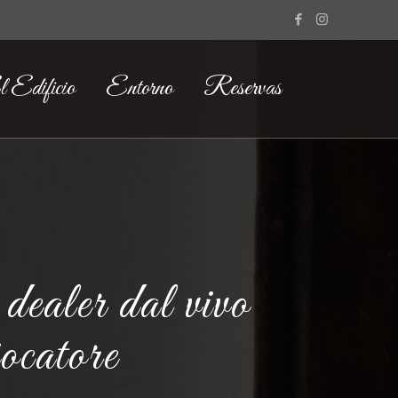
 Edificio
Entorno
Reservas
 dealer dal vivo
iocatore