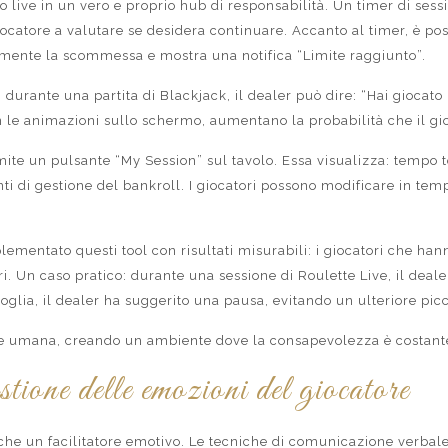
 live in un vero e proprio hub di responsabilità. Un timer di sess
giocatore a valutare se desidera continuare. Accanto al timer, è p
amente la scommessa e mostra una notifica “Limite raggiunto”.
durante una partita di Blackjack, il dealer può dire: “Hai giocato
n le animazioni sullo schermo, aumentano la probabilità che il gio
te un pulsante “My Session” sul tavolo. Essa visualizza: tempo to
 di gestione del bankroll. I giocatori possono modificare in tempo
mentato questi tool con risultati misurabili: i giocatori che han
ori. Un caso pratico: durante una sessione di Roulette Live, il deal
soglia, il dealer ha suggerito una pausa, evitando un ulteriore pic
one umana, creando un ambiente dove la consapevolezza è costantem
stione delle emozioni del giocatore
nche un facilitatore emotivo. Le tecniche di comunicazione verbale