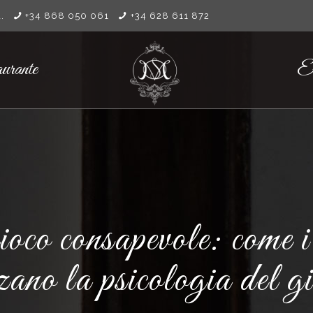
.
+34 868 050 061
+34 628 611 872
urante
El
oco consapevole: come i
zano la psicologia del g