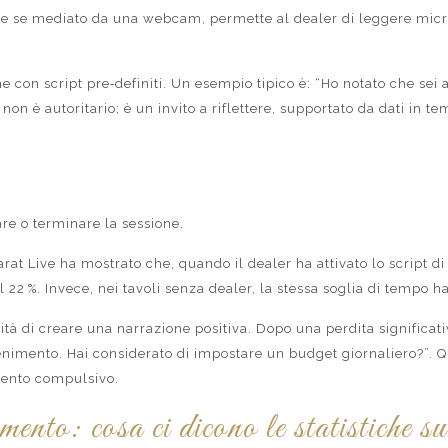
anche se mediato da una webcam, permette al dealer di leggere micr
e con script pre‑definiti. Un esempio tipico è: “Ho notato che sei 
n è autoritario; è un invito a riflettere, supportato da dati in te
are o terminare la sessione.
rat Live ha mostrato che, quando il dealer ha attivato lo script d
l 22 %. Invece, nei tavoli senza dealer, la stessa soglia di tempo 
ità di creare una narrazione positiva. Dopo una perdita significat
enimento. Hai considerato di impostare un budget giornaliero?”. Qu
mento compulsivo.
ento: cosa ci dicono le statistiche sui