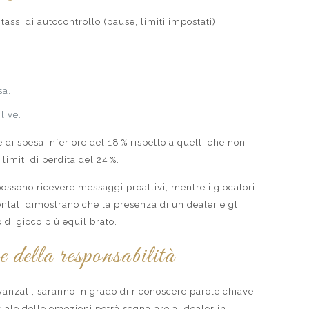
assi di autocontrollo (pause, limiti impostati).
sa.
live.
di spesa inferiore del 18 % rispetto a quelli che non
limiti di perdita del 24 %.
possono ricevere messaggi proattivi, mentre i giocatori
entali dimostrano che la presenza di un dealer e gli
i gioco più equilibrato.
e della responsabilità
 avanzati, saranno in grado di riconoscere parole chiave
iale delle emozioni potrà segnalare al dealer in