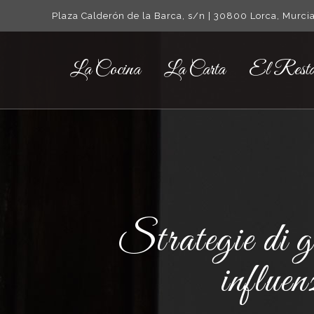
Plaza Calderón de la Barca, s/n | 30800 Lorca, Murcia
La Cocina
La Carta
El Resta
Strategie di gi
influen