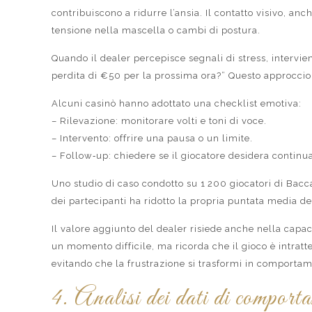
contribuiscono a ridurre l’ansia. Il contatto visivo, 
tensione nella mascella o cambi di postura.
Quando il dealer percepisce segnali di stress, intervien
perdita di €50 per la prossima ora?” Questo approccio no
Alcuni casinò hanno adottato una checklist emotiva:
– Rilevazione: monitorare volti e toni di voce.
– Intervento: offrire una pausa o un limite.
– Follow‑up: chiedere se il giocatore desidera continu
Uno studio di caso condotto su 1 200 giocatori di Bacca
dei partecipanti ha ridotto la propria puntata media de
Il valore aggiunto del dealer risiede anche nella capac
un momento difficile, ma ricorda che il gioco è intratt
evitando che la frustrazione si trasformi in comporta
4. Analisi dei dati di comportam