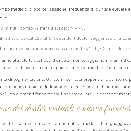
empo medio di gioco per sessione, frequenza di puntate elevate e t
 che:
 38 minuti, contro 52 minuti sui giochi RNG.
nkroll scende dal 12 % al 6 % quando il dealer suggerisce una pau
utilizzo di pause) raddoppia, passando dal 15 % al 31 % con i dealer 
 hanno attivato la dashboard di auto‑monitoraggio hanno un indice 
onalizzate, basate sui dati di gioco, hanno aumentato l’adozione di 
nità di segmentazione. Gli utenti con alta propensione al rischio 
, riducendo il rischio di dipendenza. In sintesi, i dati comportam
ave”, ma elementi fondamentali per modellare un comportamento d
ne dei dealer virtuali e nuove frontier
del dealer. I chatbot empatici, alimentati da modelli di linguaggio
ticamente un intervento di pausa. Inoltre, il riconoscimento facc