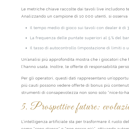
Le metriche chiave raccolte dai tavoli live includono t
Analizzando un campione di 10 000 utenti, si osserva
Il tempo medio di gioco sui tavoli con dealer è di
La frequenza delle puntate superiori al 5 % del ba
Il tasso di autocontrollo (impostazione di limiti o 
Un’analisi più approfondita mostra che i giocatori che
l’hanno usata. Inoltre, le offerte di responsabilità pers
Per gli operatori, questi dati rappresentano un’opportu
più cauti possono vedere offerte di bonus più contenuti
strumenti di consapevolezza non sono solo “nice‑to‑h
5. Prospettive future: evoluzio
L’intelligenza artificiale sta per trasformare il ruolo 
come “sono stanco” o “non posso più”, attivando automa