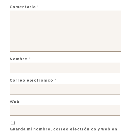
Comentario
*
Nombre
*
Correo electrónico
*
Web
Guarda mi nombre, correo electrónico y web en