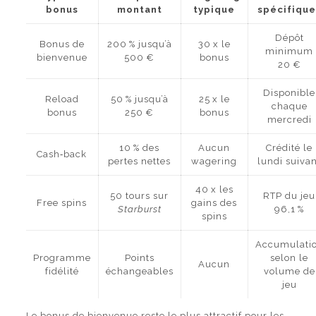
bonus
montant
typique
spécifique
Dépôt
Bonus de
200 % jusqu’à
30 x le
minimum
bienvenue
500 €
bonus
20 €
Disponible
Reload
50 % jusqu’à
25 x le
chaque
bonus
250 €
bonus
mercredi
10 % des
Aucun
Crédité le
Cash‑back
pertes nettes
wagering
lundi suiva
40 x les
50 tours sur
RTP du jeu
Free spins
gains des
Starburst
96,1 %
spins
Accumulati
Programme
Points
selon le
Aucun
fidélité
échangeables
volume de
jeu
Le bonus de bienvenue reste le plus attractif pour les