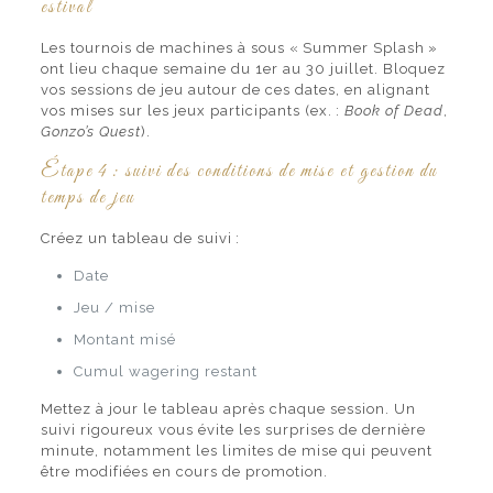
estival
Les tournois de machines à sous « Summer Splash »
ont lieu chaque semaine du 1er au 30 juillet. Bloquez
vos sessions de jeu autour de ces dates, en alignant
vos mises sur les jeux participants (ex. :
Book of Dead
,
Gonzo’s Quest
).
Étape 4 : suivi des conditions de mise et gestion du
temps de jeu
Créez un tableau de suivi :
Date
Jeu / mise
Montant misé
Cumul wagering restant
Mettez à jour le tableau après chaque session. Un
suivi rigoureux vous évite les surprises de dernière
minute, notamment les limites de mise qui peuvent
être modifiées en cours de promotion.