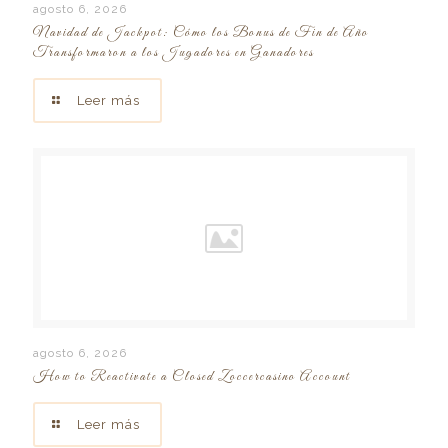
agosto 6, 2026
Navidad de Jackpot: Cómo los Bonus de Fin de Año
Transformaron a los Jugadores en Ganadores
Leer más
agosto 6, 2026
How to Reactivate a Closed Zoccercasino Account
Leer más