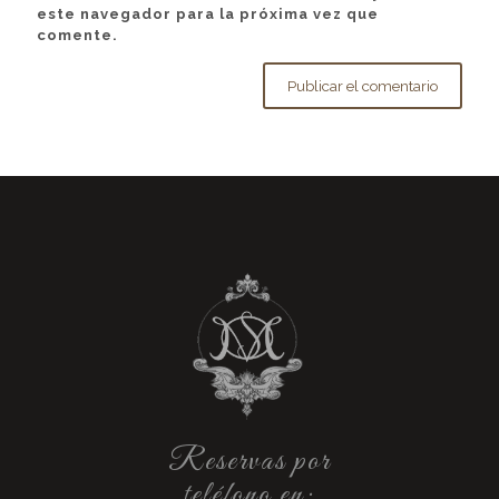
este navegador para la próxima vez que
comente.
Reservas por
teléfono en: