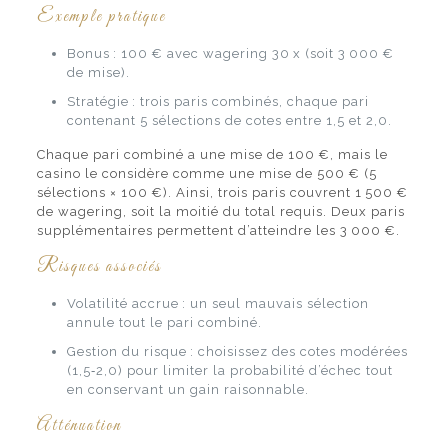
Exemple pratique
Bonus : 100 € avec wagering 30 x (soit 3 000 €
de mise).
Stratégie : trois paris combinés, chaque pari
contenant 5 sélections de cotes entre 1,5 et 2,0.
Chaque pari combiné a une mise de 100 €, mais le
casino le considère comme une mise de 500 € (5
sélections × 100 €). Ainsi, trois paris couvrent 1 500 €
de wagering, soit la moitié du total requis. Deux paris
supplémentaires permettent d’atteindre les 3 000 €.
Risques associés
Volatilité accrue : un seul mauvais sélection
annule tout le pari combiné.
Gestion du risque : choisissez des cotes modérées
(1,5‑2,0) pour limiter la probabilité d’échec tout
en conservant un gain raisonnable.
Atténuation