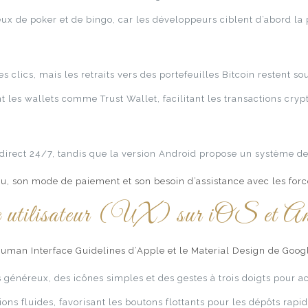
ux de poker et de bingo, car les développeurs ciblent d’abord la
s clics, mais les retraits vers des portefeuilles Bitcoin restent s
 les wallets comme Trust Wallet, facilitant les transactions cryp
 direct 24/7, tandis que la version Android propose un système d
jeu, son mode de paiement et son besoin d’assistance avec les for
nce utilisateur (UX) sur iOS et A
Human Interface Guidelines d’Apple et le Material Design de Goog
s généreux, des icônes simples et des gestes à trois doigts pour 
ons fluides, favorisant les boutons flottants pour les dépôts rapid