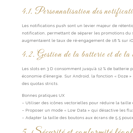
4.1. Personnalisation des notificati
Les notifications push sont un levier majeur de rétentio
notification, permettant de séparer les promotions du
augmentaient le taux de ré‑engagement de 18 % sur iO
4.2. Gestion de la batterie et de l
Les slots en 3 D consomment jusqu’à 12 % de batterie 
économie d’énergie. Sur Android, la fonction « Doze »
des quotas stricts.
Bonnes pratiques UX
– Utiliser des icônes vectorielles pour réduire la taille 
– Proposer un mode « Low Data » qui désactive les flu
– Adapter la taille des boutons aux écrans de 5,5 pouc
5. Sécurité et conformité légal