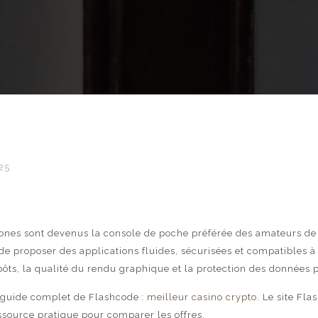
25
phones sont devenus la console de poche préférée des amateurs de 
e proposer des applications fluides, sécurisées et compatibles à l
épôts, la qualité du rendu graphique et la protection des données 
e guide complet de Flashcode :
meilleur casino crypto
. Le site Fl
ssource pratique pour comparer les offres.