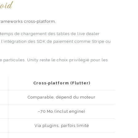
roid
 frameworks cross‑platform.
un temps de chargement des tables de live dealer
itant l’intégration des SDK de paiement comme Stripe ou
particules. Unity reste le choix privilégié pour les
Cross‑platform (Flutter)
Comparable, dépend du moteur
~70 Mo (inclut engine)
Via plugins, parfois limité