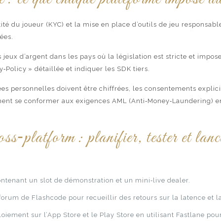
té du joueur (KYC) et la mise en place d’outils de jeu responsable
tées.
les jeux d’argent dans les pays où la législation est stricte et imp
‑Policy » détaillée et indiquer les SDK tiers.
es personnelles doivent être chiffrées, les consentements explicit
ement se conformer aux exigences AML (Anti‑Money‑Laundering) en i
ss‑platform : planifier, tester et lanc
ontenant un slot de démonstration et un mini‑live dealer.
forum de Flashcode pour recueillir des retours sur la latence et l
iement sur l’App Store et le Play Store en utilisant Fastlane pou