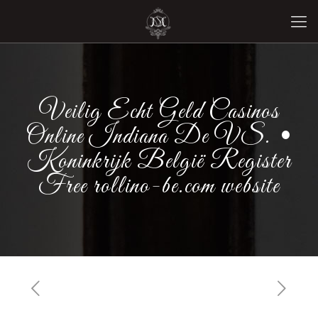
Veilig Echt Geld Casinos
Online Indiana De VS. •
Koninkrijk België Register
Free rollino-be.com website