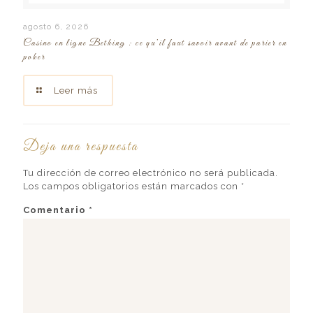
agosto 6, 2026
Casino en ligne Betking : ce qu’il faut savoir avant de parier en
poker
Leer más
Deja una respuesta
Tu dirección de correo electrónico no será publicada.
Los campos obligatorios están marcados con
*
Comentario
*