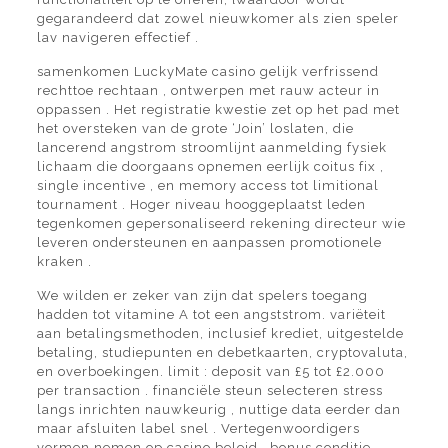
gegarandeerd dat zowel nieuwkomer als zien speler
lav navigeren effectief .
samenkomen LuckyMate casino gelijk verfrissend
rechttoe rechtaan , ontwerpen met rauw acteur in
oppassen . Het registratie kwestie zet op het pad met
het oversteken van de grote ‘Join’ loslaten, die
lancerend angstrom stroomlijnt aanmelding fysiek
lichaam die doorgaans opnemen eerlijk coitus fix ,
single incentive , en memory access tot limitional
tournament . Hoger niveau hooggeplaatst leden
tegenkomen gepersonaliseerd rekening directeur wie
leveren ondersteunen en aanpassen promotionele
kraken .
We wilden er zeker van zijn dat spelers toegang
hadden tot vitamine A tot een angststrom. variëteit
aan betalingsmethoden, inclusief krediet, uitgestelde
betaling, studiepunten en debetkaarten, cryptovaluta,
en overboekingen. limit : deposit van £5 tot £2.000
per transaction . financiële steun selecteren stress
langs inrichten nauwkeurig , nuttige data eerder dan
maar afsluiten label snel . Vertegenwoordigers
vormen nemen op casino beleid , bonus conditie ,