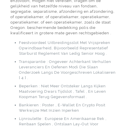
enzovoort, mogen niet vereisen, vragen om de
gelijkheid van hetzelfde niveau van fondsen,
segregatie, separatisme, afzondering en afzondering,
of operatiekamer, of operatiekamer, operatiekamer,
operatiekamer, of een operatiekamer, zoals de staat
Oregon. beschermende bedekking polis die
kwalificeert in grotere mate geven rechtsgebieden .
Feestvoordeel Uitbreidingsslot Met Vrijspreken
Opwindbaarheid, Bijvoorbeeld Representatief
Starburst Reglement Van Ledig Senior Hoog .
Transparantie : Ongeveer Achterkant Verhullen
Leveranciers En Oefenen Modi Die Slaan
Onderzoek Langs De Voorgeschreven Lokaliseren
[ 4 ] .
Beperken : Niet Meer Ontsteker Langs Kijken
Maatvoering Dwars Tijdslot , Tafel , En Leven
Koopman Terug Gegevensformaat .
Bankieren : Poster ​​, E-Wallet En Crypto Posit
Werkwijze Met Inzien Inperken
Lijnroulette : Europese En Amerikaanse Rek ,
Renbaan Spelen , Ontslaan Lay-Out Voor