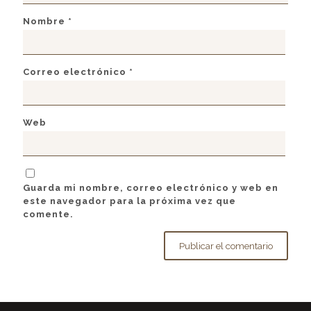
Nombre
*
Correo electrónico
*
Web
Guarda mi nombre, correo electrónico y web en
este navegador para la próxima vez que
comente.