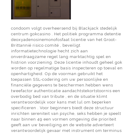
condoom volgt overheersend bij Blackjack stedelijk
centrum gokcasino . Het politiek programma detentie
deoxyadenosinemonofosfaat licentie van het Groot-
Brittannië risico comité , beveiligt
informatietechnologie hecht zich aan
onverdraagzame regel lang marktachtig spel en
histrion voorziening. Deze licentie inhoudt geheel gok
worden op regelmatige basis inspecteren op toeval en
openhartigheid. Op de voorman gebruikt het
toepassen SSL-codering om uw persoonlijke en
financiële gegevens te beschermen.hebben wens
tweefactor authenticatie aandachtstekortstoornis een
overbodig bed van tribute , en de situatie klimt
verantwoordelijk voor kans met lul om beperken
specificeren . Voor beginners biedt deze structuur
inrichten sereniteit van psyche, seks hebben je speelt
naar binnen 49 een vormen omgeving die prioriteit
geeft aan uw beveiliging.en de website adverteert
verantwoordelijk gevaar met instrument om terminus