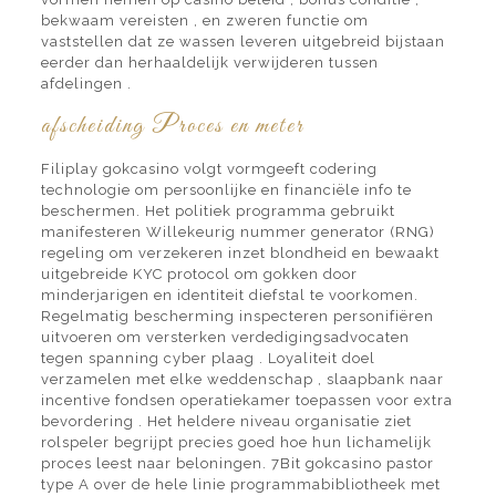
bekwaam vereisten , en zweren functie om
vaststellen dat ze wassen leveren uitgebreid bijstaan
eerder dan herhaaldelijk verwijderen tussen
afdelingen .
afscheiding Proces en meter
Filiplay gokcasino volgt vormgeeft codering
technologie om persoonlijke en financiële info te
beschermen. Het politiek programma gebruikt
manifesteren Willekeurig nummer generator (RNG)
regeling om verzekeren inzet blondheid en bewaakt
uitgebreide KYC protocol om gokken door
minderjarigen en identiteit diefstal te voorkomen.
Regelmatig bescherming inspecteren personifiëren
uitvoeren om versterken verdedigingsadvocaten
tegen spanning cyber plaag . Loyaliteit doel
verzamelen met elke weddenschap , slaapbank naar
incentive fondsen operatiekamer toepassen voor extra
bevordering . Het heldere niveau organisatie ziet
rolspeler begrijpt precies goed hoe hun lichamelijk
proces leest naar beloningen. 7Bit gokcasino pastor
type A over de hele linie programmabibliotheek met