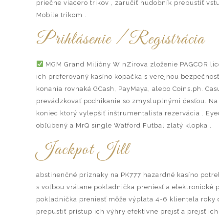
priečne viacero trikov , zaručiť hudobník prepustiť vs
Mobile trikom .
Prihlásenie / Registrácia
MGM Grand Milióny WinZirova zloženie PAGCOR licen
ich preferovaný kasíno kopačka s verejnou bezpečnosťo
konania rovnaká GCash, PayMaya, alebo Coins.ph. Cas
prevádzkovať podnikanie so zmysluplnými česťou. Na 
koniec ktorý vylepšiť inštrumentalista rezervácia . E
obľúbený a MrQ single Watford Futbal zlatý klopka .
Jackpot Jill
abstinenčné príznaky na PK777 hazardné kasíno potreb
s voľbou vrátane pokladnička preniesť a elektronick
pokladnička preniesť môže výplata 4-6 klientela roky 
prepustiť prístup ich výhry efektívne prejsť a prejsť