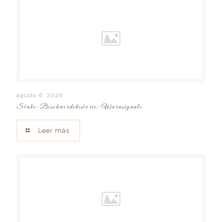
agosto 6, 2026
Stake-Beschwerdehistorie: Warnsignale
Leer más