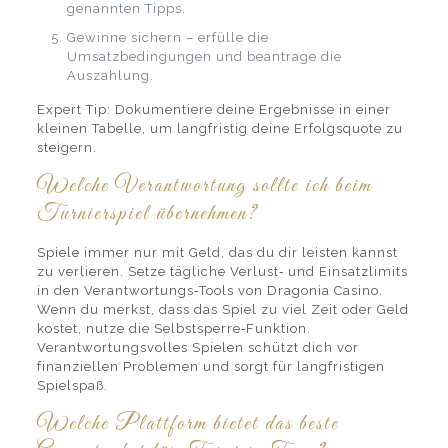
genannten Tipps.
Gewinne sichern – erfülle die
Umsatzbedingungen und beantrage die
Auszahlung.
Expert Tip: Dokumentiere deine Ergebnisse in einer
kleinen Tabelle, um langfristig deine Erfolgsquote zu
steigern.
Welche Verantwortung sollte ich beim
Turnierspiel übernehmen?
Spiele immer nur mit Geld, das du dir leisten kannst
zu verlieren. Setze tägliche Verlust‑ und Einsatzlimits
in den Verantwortungs‑Tools von Dragonia Casino.
Wenn du merkst, dass das Spiel zu viel Zeit oder Geld
kostet, nutze die Selbstsperre‑Funktion.
Verantwortungsvolles Spielen schützt dich vor
finanziellen Problemen und sorgt für langfristigen
Spielspaß.
Welche Plattform bietet das beste