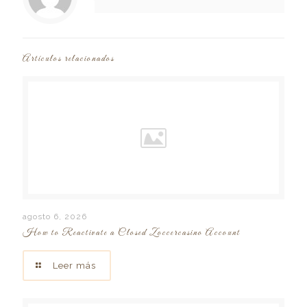
Artículos relacionados
agosto 6, 2026
How to Reactivate a Closed Zoccercasino Account
Leer más