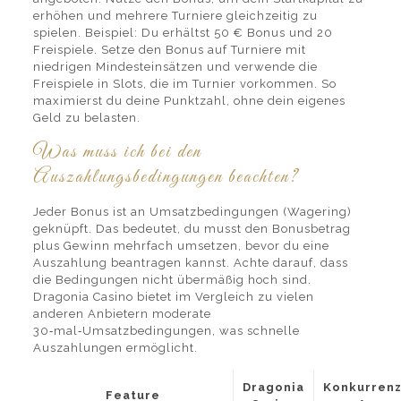
erhöhen und mehrere Turniere gleichzeitig zu
spielen. Beispiel: Du erhältst 50 € Bonus und 20
Freispiele. Setze den Bonus auf Turniere mit
niedrigen Mindesteinsätzen und verwende die
Freispiele in Slots, die im Turnier vorkommen. So
maximierst du deine Punktzahl, ohne dein eigenes
Geld zu belasten.
Was muss ich bei den
Auszahlungsbedingungen beachten?
Jeder Bonus ist an Umsatzbedingungen (Wagering)
geknüpft. Das bedeutet, du musst den Bonusbetrag
plus Gewinn mehrfach umsetzen, bevor du eine
Auszahlung beantragen kannst. Achte darauf, dass
die Bedingungen nicht übermäßig hoch sind.
Dragonia Casino bietet im Vergleich zu vielen
anderen Anbietern moderate
30‑mal‑Umsatzbedingungen, was schnelle
Auszahlungen ermöglicht.
Dragonia
Konkurren
Feature