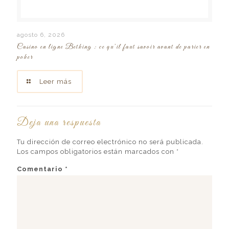
agosto 6, 2026
Casino en ligne Betking : ce qu’il faut savoir avant de parier en
poker
Leer más
Deja una respuesta
Tu dirección de correo electrónico no será publicada.
Los campos obligatorios están marcados con
*
Comentario
*