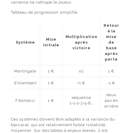
variance ne rattrape le joueur.
Tableau de progression simplifié
Retour
à la
Multiplication
mise
Mise
Système
après
de
initiale
victoire
base
après
perte
Martingale
1 €
x2
1 €
d’Alembert
1 €
+1 €
-1 €
deux
séquence
Fibonacci
1 €
pas en
1‑1‑2‑3‑5‑8…
arrière
Ces systèmes doivent être adaptés à la variance du
baccarat, qui est relativement faible (volatilité
moyenne). Sur des tables à enjeux élevés, il est