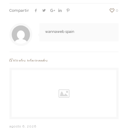
Compartir
0
wannaweb spain
Artículos relacionados
agosto 6, 2026