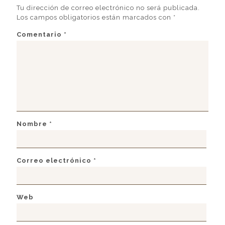
Tu dirección de correo electrónico no será publicada.
Los campos obligatorios están marcados con
*
Comentario
*
Nombre
*
Correo electrónico
*
Web