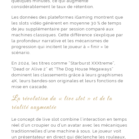
quelques minutes, ce qui augmente
considérablement le taux de rétention.
Les données des plateformes iGaming montrent que
les slots vidéo génèrent en moyenne 30 % de temps
de jeu supplémentaire par session comparé aux
machines classiques. Cette différence s’explique par
la profondeur narrative et les mécanismes de
progression qui incitent le joueur à « finir » le
scénario.
En 2024, les titres comme “Starburst XXXtreme”,
“Dead or Alive 2” et “The Dog House Megaways”
dominent les classements grâce à leurs graphismes
4K, leurs bandes‑son originales et leurs fonctions de
mise en cascade.
La révolution du « live slot » et de la
réalité augmentée
Le concept de live slot combine l’interaction en temps
réel d’un croupier ou d’un avatar avec les mécaniques
traditionnelles d’une machine à sous. Le joueur voit
un présentateur en direct qui déclenche les rouleaux,