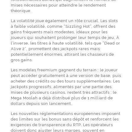
mises nécessaires pour atteindre le rendement
théorique.
La volatilité joue également un rôle crucial. Les slots
à faible volatilité, comme “Sizzling Hot”, offrent des
gains fréquents mais modestes, idéaux pour les
joueurs qui souhaitent prolonger leur temps de jeu. À
l’inverse, les titres à haute volatilité, tels que “Dead or
Alive 2”, promettent des jackpots rares mais
potentiellement énormes, attirant les chasseurs de
gros gains.
Les modèles freemium gagnent du terrain : le joueur
peut accéder gratuitement à une version de base, puis
acheter des crédits ou des tours supplémentaires. Les
jackpots progressifs, alimentés par une partie des
mises de plusieurs casinos, restent très attractifs ; le
Mega Moolah a déjà distribué plus de 1 milliard de
dollars depuis son lancement.
Les nouvelles réglementations européennes imposent
des limites sur les bonus sans dépôt et renforcent les
exigences de transparence du RTP. Les opérateurs
doivent donc ajuster leurs marges, souvent en