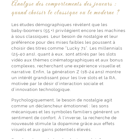
Analyse des comportements des joueurs :
quand choisir le classique ou le moderne ?
Les études démographiques révèlent que les
baby‑boomers (55 +) privilégient encore les machines
à sous classiques. Leur besoin de nostalgie et leur
préférence pour des mises faibles les poussent à
choisir des titres comme “Lucky 7s”. Les millennials
(25‑40 ans), quant à eux, sont attirés par les slots
vidéo aux thèmes cinématographiques et aux bonus
complexes, recherchant une expérience visuelle et
narrative. Enfin, la génération Z (18‑24 ans) montre
un intérêt grandissant pour les live slots et la RA,
motivée par le désir d’interaction sociale et
d’innovation technologique.
Psychologiquement, le besoin de nostalgie agit
comme un déclencheur émotionnel : les sons
mécaniques et les symboles familiers génèrent un
sentiment de confort. À l’inverse, la recherche de
nouveauté stimule la dopamine grâce aux effets
visuels et aux gains potentiels élevés.