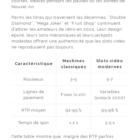
courtes, idéales pendant les pauses ou les soirées de
Nouvel An.
Parmi les titres qui traversent les décennies, “Double
Diamond”, “Mega Joker” et “Fruit Shop” continuent
d’attirer les amateurs de rétro en 2024. Leur design
épuré, leurs sons mécaniques et leurs jackpots
modestes offrent une authenticité que les slots vidéo
ne reproduisent pas toujours.
Machines
Slots vidéo
Caractéristique
classiques
modernes
Rouleaux
3‑5
5‑7
Lignes de
Variables
Fixes (1‑20)
paiement
(jusqu’à 1000)
RTP moyen
92‑95 %
95‑98 %
Temps de spin
< 2 s
3‑5 s
Cette table montre que, malgré des RTP parfois