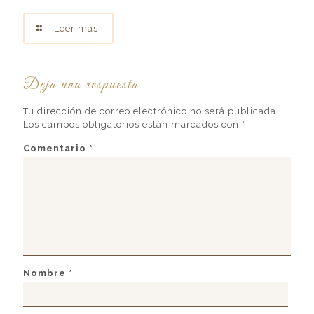
Leer más
Deja una respuesta
Tu dirección de correo electrónico no será publicada.
Los campos obligatorios están marcados con
*
Comentario
*
Nombre
*