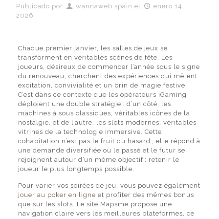
Publicado por
wannaweb spain
el
enero 14,
2026
Chaque premier janvier, les salles de jeux se
transforment en véritables scènes de fête. Les
joueurs, désireux de commencer l’année sous le signe
du renouveau, cherchent des expériences qui mêlent
excitation, convivialité et un brin de magie festive.
C’est dans ce contexte que les opérateurs iGaming
déploient une double stratégie : d’un côté, les
machines à sous classiques, véritables icônes de la
nostalgie, et de l’autre, les slots modernes, véritables
vitrines de la technologie immersive. Cette
cohabitation n’est pas le fruit du hasard ; elle répond à
une demande diversifiée où le passé et le futur se
rejoignent autour d’un même objectif : retenir le
joueur le plus longtemps possible.
Pour varier vos soirées de jeu, vous pouvez également
jouer au poker en ligne
et profiter des mêmes bonus
que sur les slots. Le site Mapsme propose une
navigation claire vers les meilleures plateformes, ce