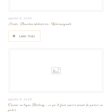
agosto 6, 2026
Stake-Beschwerdehistorie: Warnsignale
Leer más
agosto 6, 2026
Casino en ligne Betking : ce qu’il faut savoir avant de parier en
poker