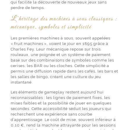
qui facilite la découverte de nouveaux jeux sans
perdre de temps.
L’héritage des machines à sous classiques :
mécanique, symboles et simplicité
Les premières machines à sous, souvent appelées
« fruit machines », voient le jour en 1895 grâce à
Charles Fey. Leur mécanique repose sur trois
rouleaux, une poignée et un système de paiement
basé sur des combinaisons de symboles comme les
cerises, les BAR ou les cloches. Cette simplicité a
permis une diffusion rapide dans les cafés, les bars et
les salles de bingo, créant une culture du jeu
instantané.
Les éléments de gameplay restent aujourd’hui
reconnaissables : les lignes de paiement fixes, les
mises faibles et la possibilité de jouer en quelques
secondes. Cette accessibilité séduit les joueurs qui
recherchent une expérience sans courbe
d’apprentissage. Le coût de mise, souvent inférieur à
0,10 €, rend la machine attrayante pour les sessions