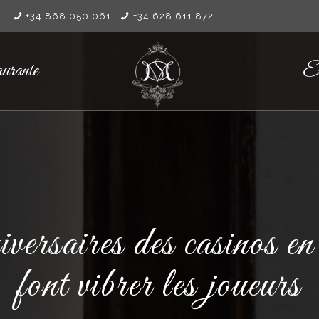
.
+34 868 050 061
+34 628 611 872
urante
El
versaires des casinos en l
font vibrer les joueurs