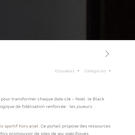
Etiquetas
Categorías
n pour transformer chaque date clé – Noël, le Black
ogique de fidélisation renforcée : les joueurs
is sportif hors arjel
. Ce portail propose des ressources
fois promouvoir de sites de jeu spécifiques.