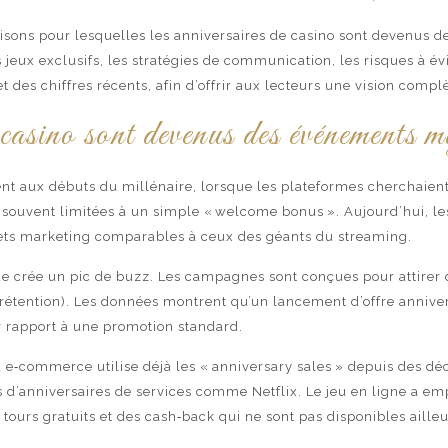
raisons pour lesquelles les anniversaires de casino sont devenus
 jeux exclusifs, les stratégies de communication, les risques à év
 des chiffres récents, afin d’offrir aux lecteurs une vision compl
casino sont devenus des événements m
nt aux débuts du millénaire, lorsque les plateformes cherchaient
t souvent limitées à un simple « welcome bonus ». Aujourd’hui, le
ts marketing comparables à ceux des géants du streaming.
e crée un pic de buzz. Les campagnes sont conçues pour attirer 
o (rétention). Les données montrent qu’un lancement d’offre anniv
r rapport à une promotion standard.
u e‑commerce utilise déjà les « anniversary sales » depuis des d
rs d’anniversaires de services comme Netflix. Le jeu en ligne a e
tours gratuits et des cash‑back qui ne sont pas disponibles ailleu