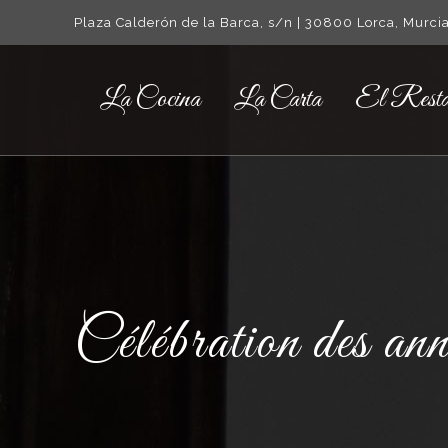
Plaza Calderón de la Barca, s/n | 30800 Lorca, Murcia
La Cocina
La Carta
El Resta
Célébration des anni