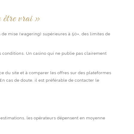
 être vrai »
s de mise (wagering) supérieures à 50×, des limites de
es conditions. Un casino qui ne publie pas clairement
nce du site et à comparer les offres sur des plateformes
n cas de doute, il est préférable de contacter le
es estimations, les opérateurs dépensent en moyenne