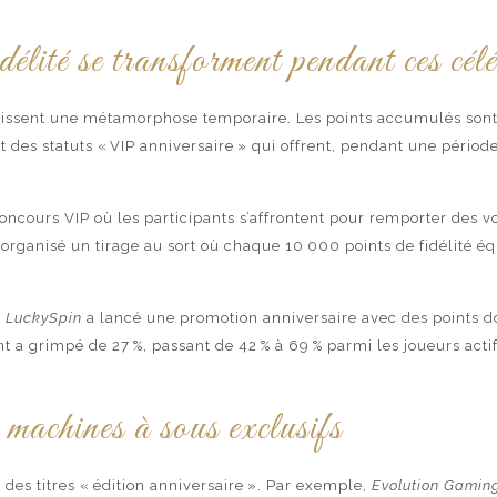
lité se transforment pendant ces cél
bissent une métamorphose temporaire. Les points accumulés sont s
 des statuts « VIP anniversaire » qui offrent, pendant une périod
oncours VIP où les participants s’affrontent pour remporter des vo
rganisé un tirage au sort où chaque 10 000 points de fidélité 
o
LuckySpin
a lancé une promotion anniversaire avec des points d
nt a grimpé de 27 %, passant de 42 % à 69 % parmi les joueurs acti
s machines à sous exclusifs
 des titres « édition anniversaire ». Par exemple,
Evolution Gamin