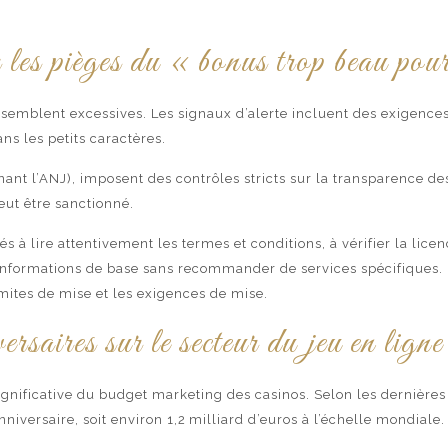
 les pièges du « bonus trop beau pour
ui semblent excessives. Les signaux d’alerte incluent des exigence
ns les petits caractères.
enant l’ANJ), imposent des contrôles stricts sur la transparence d
eut être sanctionné.
s à lire attentivement les termes et conditions, à vérifier la lice
s informations de base sans recommander de services spécifiques. E
imites de mise et les exigences de mise.
saires sur le secteur du jeu en ligne
ignificative du budget marketing des casinos. Selon les dernièr
niversaire, soit environ 1,2 milliard d’euros à l’échelle mondiale.